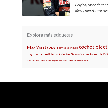
,
Bélgica
carne de cond
,
,
jóven
tipo A
toro ros
Explora más etiquetas
coches elect
Max Verstappen
carne de conducir
Toyota
Renault
bmw
Ofertas
Salón
Coches
industria
DG
multas
Nissan
Coche
seguridad vial
Citroën
movilidad