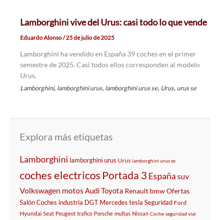
Lamborghini vive del Urus: casi todo lo que vende
Eduardo Alonso
/
25 de julio de 2025
Lamborghini ha vendido en España 39 coches en el primer
semestre de 2025. Casi todos ellos corresponden al modelo
Urus.
,
,
,
,
Lamborghini
lamborghini urus
lamborghini urus se
Urus
urus se
Explora más etiquetas
Lamborghini
lamborghini urus
Urus
lamborghini urus se
coches electricos
Portada 3
España
suv
Volkswagen
motos
Audi
Toyota
Renault
bmw
Ofertas
Salón
Coches
industria
DGT
Mercedes
tesla
Seguridad
Ford
Hyundai
Seat
Peugeot
trafico
Porsche
multas
Nissan
Coche
seguridad vial