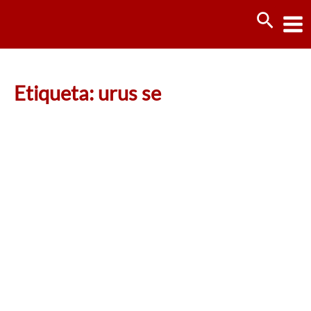
Ir
Busca
al
contenido
Etiqueta: urus se