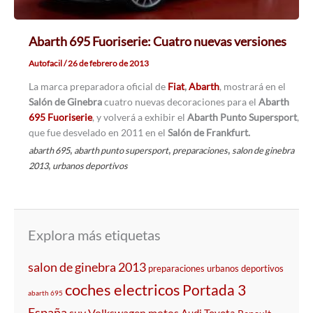
Abarth 695 Fuoriserie: Cuatro nuevas versiones
Autofacil
/
26 de febrero de 2013
La marca preparadora oficial de
Fiat
,
Abarth
, mostrará en el
Salón de Ginebra
cuatro nuevas decoraciones para el
Abarth
695 Fuoriserie
, y volverá a exhibir el
Abarth Punto Supersport
,
que fue desvelado en 2011 en el
Salón de Frankfurt.
,
,
,
abarth 695
abarth punto supersport
preparaciones
salon de ginebra
,
2013
urbanos deportivos
Explora más etiquetas
salon de ginebra 2013
preparaciones
urbanos deportivos
coches electricos
Portada 3
abarth 695
España
Volkswagen