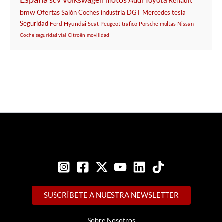
suv
motos
Audi
Toyota
Renault
bmw
Ofertas
Salón
Coches
industria
DGT
Mercedes
tesla
Seguridad
Ford
Hyundai
Seat
Peugeot
trafico
Porsche
multas
Nissan
Coche
seguridad vial
Citroën
movilidad
SUSCRÍBETE A NUESTRA NEWSLETTER
Sobre Nosotros