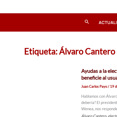
Ir
al
contenido
Buscar
ACTUAL
Etiqueta: Álvaro Cantero
Ayudas a la elec
beneficie al usu
Juan Carlos Payo
/
19 d
Hablamos con Álvaro 
debería? El presiden
Wenea, nos responde 
,
Álvaro Cantero
elect