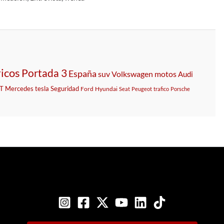
ricos
Portada 3
España
suv
Volkswagen
motos
Audi
T
Mercedes
tesla
Seguridad
Ford
Hyundai
Seat
Peugeot
trafico
Porsche