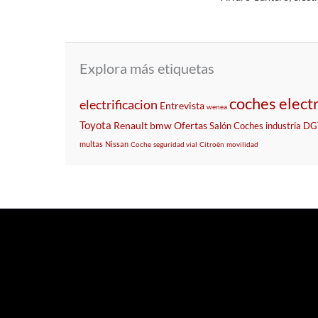
Explora más etiquetas
coches elect
electrificacion
Entrevista
wenea
Toyota
Renault
bmw
Ofertas
Salón
Coches
industria
DG
multas
Nissan
Coche
seguridad vial
Citroën
movilidad