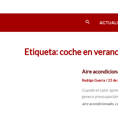
Ir
al
contenido
Buscar
ACTUAL
Etiqueta: coche en veran
Aire acondicion
Rodrigo Guerra
/
23 de 
Cuando el calor apri
genera preocupación 
,
aire acondicionado
c