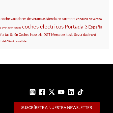
e coche
vacaciones de verano
asistencia en carretera
conducir en verano
coches electricos
Portada 3
España
te
averías en verano
fertas
Salón
Coches
industria
DGT
Mercedes
tesla
Seguridad
Ford
d vial
Citroën
movilidad
SUSCRÍBETE A NUESTRA NEWSLETTER