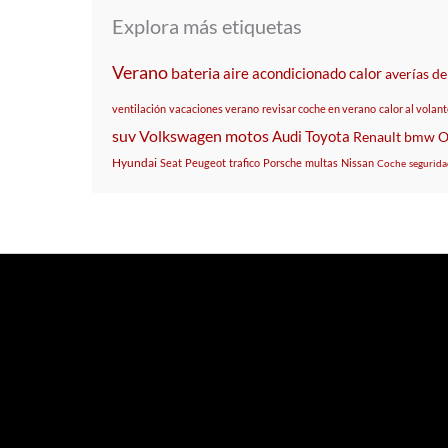
Explora más etiquetas
Verano
bateria
aire acondicionado
calor
averías d
ventilación
vacaciones verano
revisar coche en verano
calor al volan
suv
Volkswagen
motos
Audi
Toyota
Renault
bmw
O
Hyundai
Seat
Peugeot
trafico
Porsche
multas
Nissan
Coche
segurida