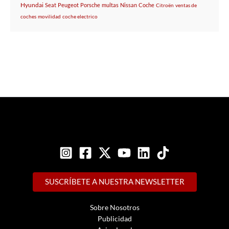
Hyundai
Seat
Peugeot
Porsche
multas
Nissan
Coche
Citroën
ventas de
coches
movilidad
coche electrico
SUSCRÍBETE A NUESTRA NEWSLETTER
Sobre Nosotros
Publicidad