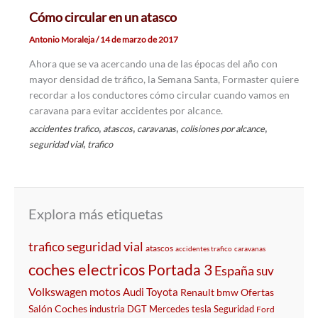
Cómo circular en un atasco
Antonio Moraleja
/
14 de marzo de 2017
Ahora que se va acercando una de las épocas del año con
mayor densidad de tráfico, la Semana Santa, Formaster quiere
recordar a los conductores cómo circular cuando vamos en
caravana para evitar accidentes por alcance.
,
,
,
,
accidentes trafico
atascos
caravanas
colisiones por alcance
,
seguridad vial
trafico
Explora más etiquetas
trafico
seguridad vial
atascos
accidentes trafico
caravanas
coches electricos
Portada 3
España
suv
Volkswagen
motos
Audi
Toyota
Renault
bmw
Ofertas
Salón
Coches
industria
DGT
Mercedes
tesla
Seguridad
Ford