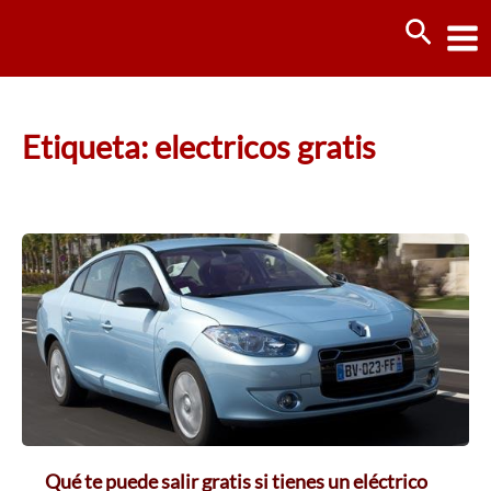
Ir
Busca
al
contenido
Etiqueta: electricos gratis
Qué te puede salir gratis si tienes un eléctrico