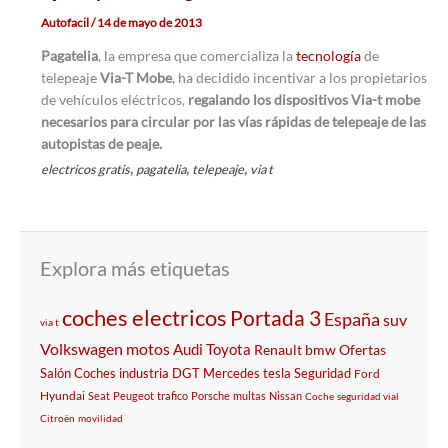
Autofacil
/
14 de mayo de 2013
Pagatelia
, la empresa que comercializa la
tecnología
de
telepeaje
Via-T Mobe
, ha decidido incentivar a los propietarios
de vehículos eléctricos,
regalando los dispositivos Via-t mobe
necesarios para circular por las vías rápidas de telepeaje de las
autopistas de peaje.
,
,
,
electricos gratis
pagatelia
telepeaje
via t
Explora más etiquetas
coches electricos
Portada 3
España
suv
via t
Volkswagen
motos
Audi
Toyota
Renault
bmw
Ofertas
Salón
Coches
industria
DGT
Mercedes
tesla
Seguridad
Ford
Hyundai
Seat
Peugeot
trafico
Porsche
multas
Nissan
Coche
seguridad vial
Citroën
movilidad