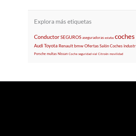
Explora más etiquetas
coches 
Conductor
SEGUROS
aseguradoras
estafas
Audi
Toyota
Renault
bmw
Ofertas
Salón
Coches
industr
Porsche
multas
Nissan
Coche
seguridad vial
Citroën
movilidad