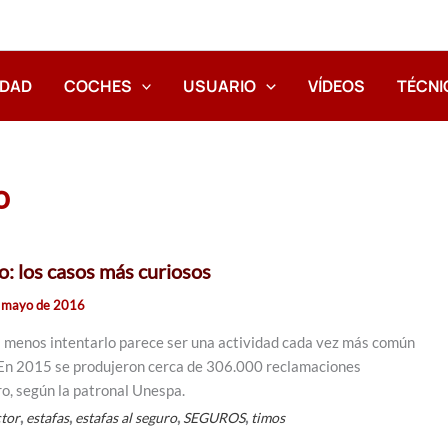
IDAD
COCHES
USUARIO
VÍDEOS
TÉCNI
o
o: los casos más curiosos
 mayo de 2016
al menos intentarlo parece ser una actividad cada vez más común
 En 2015 se produjeron cerca de 306.000 reclamaciones
ro, según la patronal Unespa.
,
,
,
,
tor
estafas
estafas al seguro
SEGUROS
timos