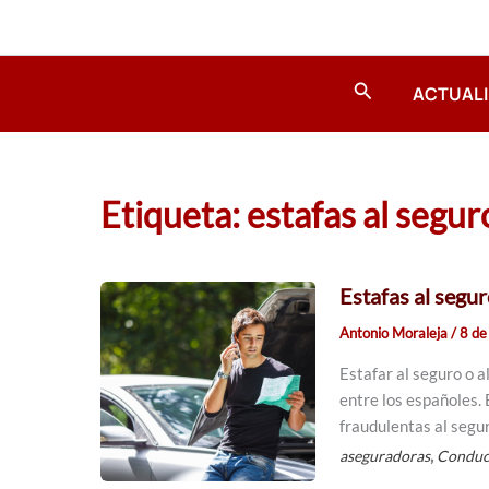
Ir
al
contenido
Buscar
ACTUAL
Etiqueta: estafas al segur
Estafas al segur
Antonio Moraleja
/
8 de
Estafar al seguro o 
entre los españoles.
fraudulentas al segu
,
aseguradoras
Conduc