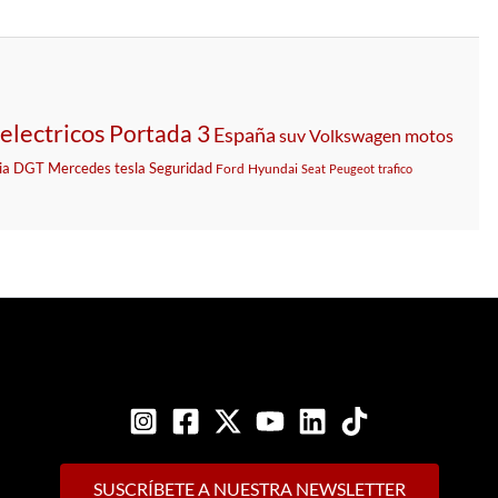
electricos
Portada 3
España
suv
Volkswagen
motos
ia
DGT
Mercedes
tesla
Seguridad
Ford
Hyundai
Seat
Peugeot
trafico
SUSCRÍBETE A NUESTRA NEWSLETTER