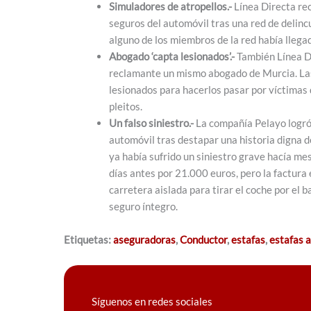
Simuladores de atropellos.-
Línea Directa rec
seguros del automóvil tras una red de delinc
alguno de los miembros de la red había llegad
Abogado ‘capta lesionados’.-
También Línea D
reclamante un mismo abogado de Murcia. Las
lesionados para hacerlos pasar por víctimas 
pleitos.
Un falso siniestro.-
La compañía Pelayo logró 
automóvil tras destapar una historia digna 
ya había sufrido un siniestro grave hacía m
días antes por 21.000 euros, pero la factura 
carretera aislada para tirar el coche por el b
seguro íntegro.
Etiquetas:
aseguradoras
,
Conductor
,
estafas
,
estafas a
Síguenos en redes sociales