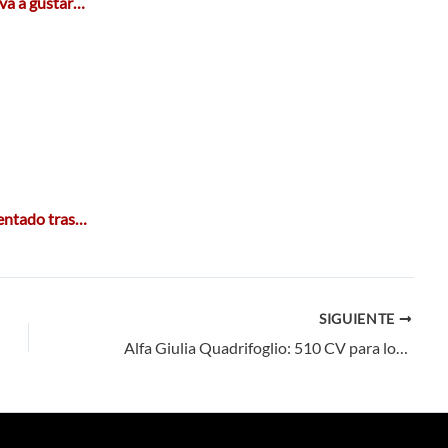
 va a gustar…
ventado tras…
SIGUIENTE
Alfa Giulia Quadrifoglio: 510 CV para los Carabinieri