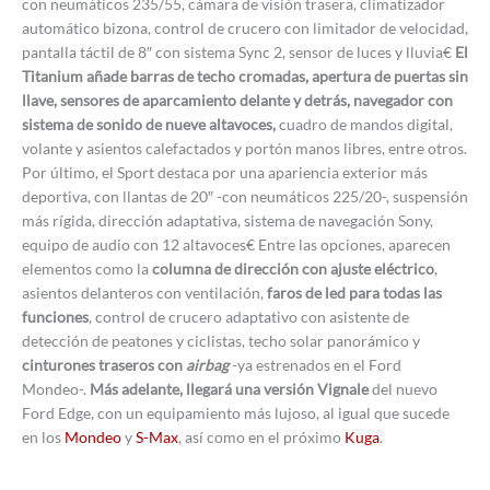
con neumáticos 235/55, cámara de visión trasera, climatizador
automático bizona, control de crucero con limitador de velocidad,
pantalla táctil de 8″ con sistema Sync 2, sensor de luces y lluvia€
El
Titanium añade barras de techo cromadas, apertura de puertas sin
llave, sensores de aparcamiento delante y detrás, navegador con
sistema de sonido de nueve altavoces,
cuadro de mandos digital,
volante y asientos calefactados y portón manos libres, entre otros.
Por último, el Sport destaca por una apariencia exterior más
deportiva, con llantas de 20″ -con neumáticos 225/20-, suspensión
más rígida, dirección adaptativa, sistema de navegación Sony,
equipo de audio con 12 altavoces€ Entre las opciones, aparecen
elementos como la
columna de dirección con ajuste eléctrico
,
asientos delanteros con ventilación,
faros de led para todas las
funciones
, control de crucero adaptativo con asistente de
detección de peatones y ciclistas, techo solar panorámico y
cinturones traseros con
airbag
-ya estrenados en el Ford
Mondeo-.
Más adelante, llegará una versión Vignale
del nuevo
Ford Edge, con un equipamiento más lujoso, al igual que sucede
en los
Mondeo
y
S-Max
, así como en el próximo
Kuga
.