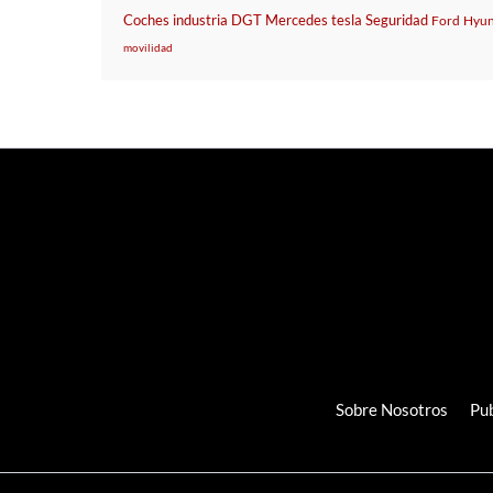
Coches
industria
DGT
Mercedes
tesla
Seguridad
Ford
Hyun
movilidad
Sobre Nosotros
Pub