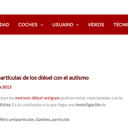
IDAD
COCHES
USUARIO
VÍDEOS
TÉCNI
artículas de los diésel con el autismo
de 2013
nzan los
motores diésel antiguos
podrían estar relacionadas con la
tistas.
Es la conclusión a la que llega una
investigación
de
,
,
filtro antiparticulas
Gasóleo
particulas