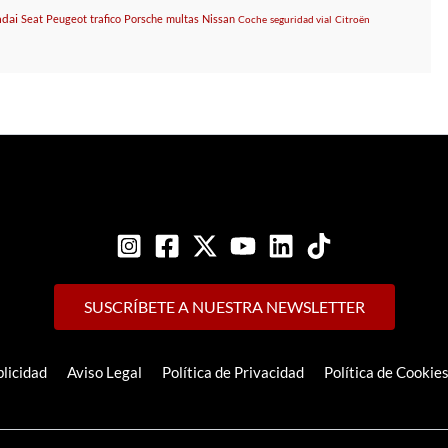
dai
Seat
Peugeot
trafico
Porsche
multas
Nissan
Coche
seguridad vial
Citroën
SUSCRÍBETE A NUESTRA NEWSLETTER
licidad
Aviso Legal
Política de Privacidad
Política de Cookie