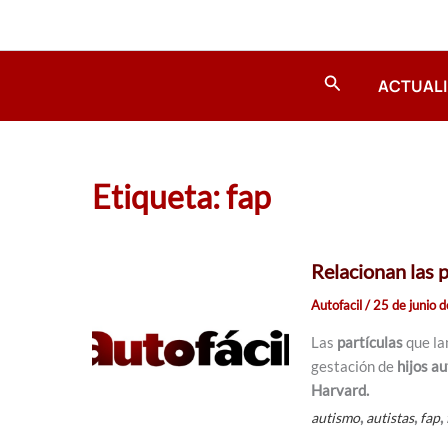
Ir
al
contenido
Buscar
ACTUAL
Etiqueta: fap
Relacionan las p
Autofacil
/
25 de junio 
Las
partículas
que la
gestación de
hijos au
Harvard.
,
,
,
autismo
autistas
fap