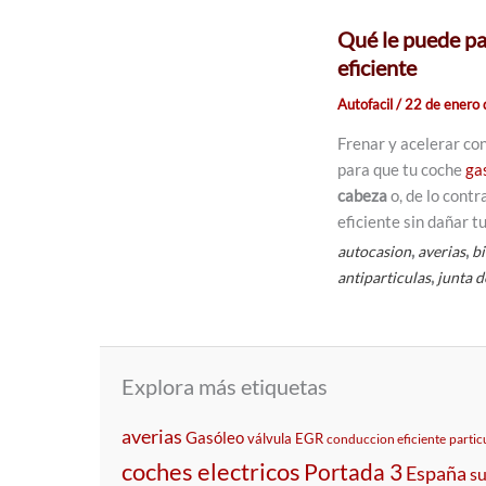
Qué le puede pas
eficiente
Autofacil
/
22 de enero
Frenar y acelerar co
para que tu coche
ga
cabeza
o, de lo contr
eficiente sin dañar t
,
,
autocasion
averias
bi
,
antiparticulas
junta d
Explora más etiquetas
averias
Gasóleo
válvula EGR
conduccion eficiente
partic
coches electricos
Portada 3
España
s