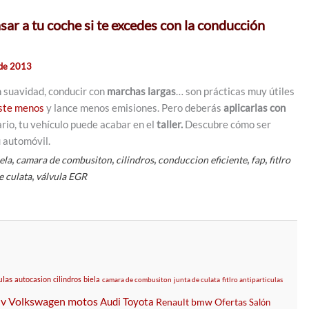
ar a tu coche si te excedes con la conducción
 de 2013
n suavidad, conducir con
marchas largas
… son prácticas muy útiles
ste menos
y lance menos emisiones. Pero deberás
aplicarlas con
ario, tu vehículo puede acabar en el
taller.
Descubre cómo ser
u automóvil.
,
,
,
,
,
ela
camara de combusiton
cilindros
conduccion eficiente
fap
fitlro
,
e culata
válvula EGR
ulas
autocasion
cilindros
biela
camara de combusiton
junta de culata
fitlro antiparticulas
uv
Volkswagen
motos
Audi
Toyota
Renault
bmw
Ofertas
Salón