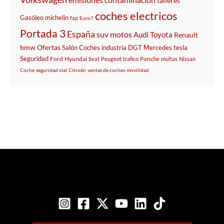
talleres
coches electricos
Gasóleo
michelin
fap
Euro7
Portada 3
España
suv
motos
Audi
Toyota
Renault
bmw
Ofertas
Salón
Coches
industria
DGT
Mercedes
tesla
Seguridad
Ford
Hyundai
Seat
Peugeot
trafico
Porsche
multas
Nissan
Coche
seguridad vial
Citroën
ventas de coches
movilidad