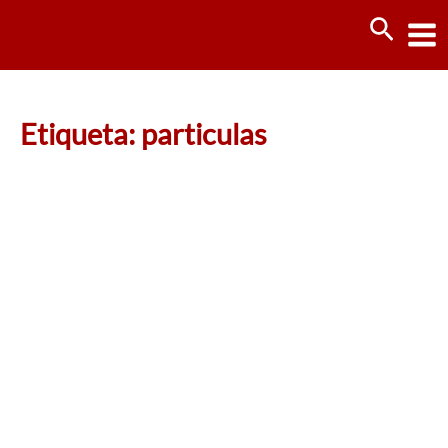
Ir
Busca
al
contenido
Etiqueta: particulas