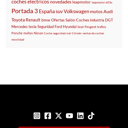
coches electricos
novedades
leapmotor
leapmotor b03x
Portada 3
España
suv
Volkswagen
motos
Audi
Toyota
Renault
bmw
Ofertas
Salón
Coches
industria
DGT
Mercedes
tesla
Seguridad
Ford
Hyundai
Seat
Peugeot
trafico
Porsche
multas
Nissan
Coche
seguridad vial
Citroën
ventas de coches
movilidad