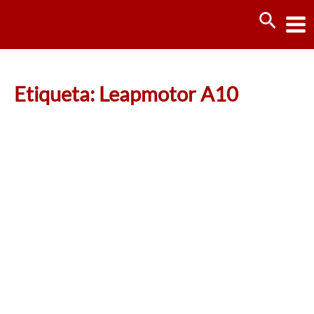
Ir
Busca
al
contenido
Etiqueta: Leapmotor A10