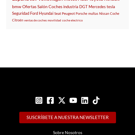
bmw
Ofertas
Salón
Coches
industria
DGT
Mercedes
tesla
Seguridad
Ford
Hyundai
Seat
Peugeot
Porsche
multas
Nissan
Coche
Citroën
ventas de coches
movilidad
coche electrico
SUSCRÍBETE A NUESTRA NEWSLETTER
Sobre Nosotros