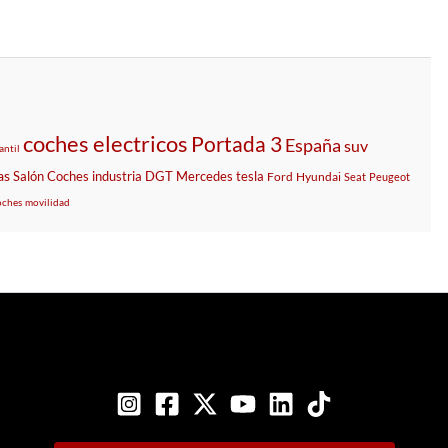
coches electricos
Portada 3
España
suv
antil
as
Salón
Coches
industria
DGT
Mercedes
tesla
Ford
Hyundai
Seat
Peugeot
oches
movilidad