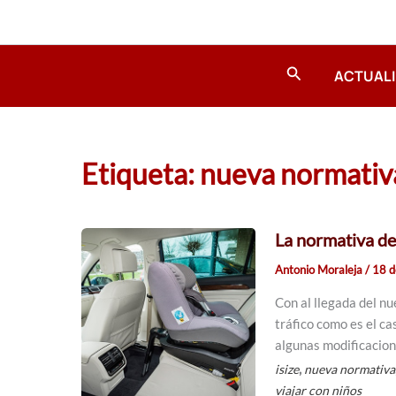
Ir
al
contenido
Buscar
ACTUAL
Etiqueta: nueva normativ
La normativa de
Antonio Moraleja
/
18 d
Con al llegada del n
tráfico como es el ca
algunas modificacio
,
isize
nueva normativa
viajar con niños