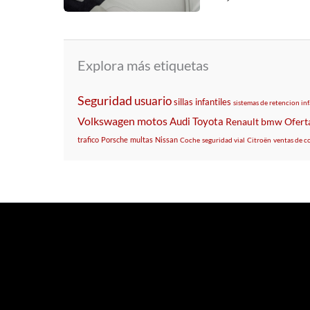
Explora más etiquetas
Seguridad
usuario
sillas infantiles
sistemas de retencion inf
Volkswagen
motos
Audi
Toyota
Renault
bmw
Ofert
trafico
Porsche
multas
Nissan
Coche
seguridad vial
Citroën
ventas de c