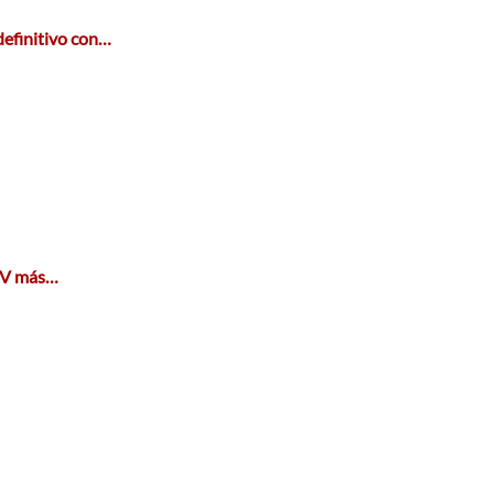
efinitivo con…
SUV más…