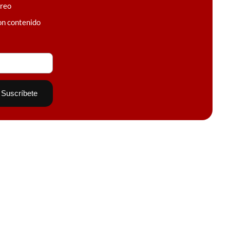
rreo
on contenido