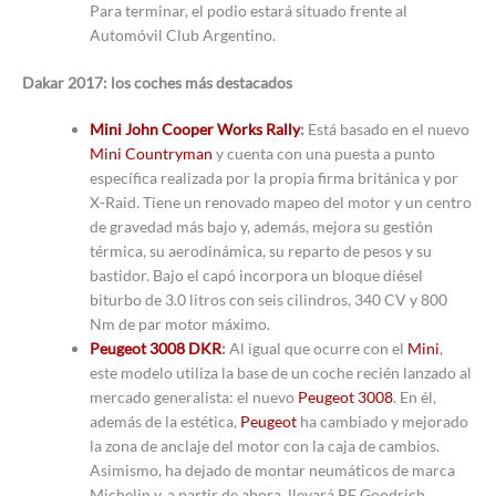
Para terminar, el podio estará situado frente al
Automóvil Club Argentino.
Dakar 2017: los coches más destacados
Mini John Cooper Works Rally
:
Está basado en el nuevo
Mini Countryman
y cuenta con una puesta a punto
específica realizada por la propia firma británica y por
X-Raid. Tiene un renovado mapeo del motor y un centro
de gravedad más bajo y, además, mejora su gestión
térmica, su aerodinámica, su reparto de pesos y su
bastidor. Bajo el capó incorpora un bloque diésel
biturbo de 3.0 litros con seis cilindros, 340 CV y 800
Nm de par motor máximo.
Peugeot 3008 DKR
:
Al igual que ocurre con el
Mini
,
este modelo utiliza la base de un coche recién lanzado al
mercado generalista: el nuevo
Peugeot 3008
. En él,
además de la estética,
Peugeot
ha cambiado y mejorado
la zona de anclaje del motor con la caja de cambios.
Asimismo, ha dejado de montar neumáticos de marca
Michelin y, a partir de ahora, llevará BF Goodrich.