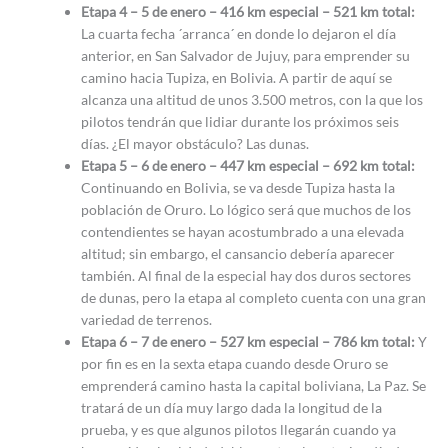
Etapa 4 – 5 de enero – 416 km especial – 521 km total:
La cuarta fecha ´arranca´ en donde lo dejaron el día
anterior, en San Salvador de Jujuy, para emprender su
camino hacia Tupiza, en Bolivia. A partir de aquí se
alcanza una altitud de unos 3.500 metros, con la que los
pilotos tendrán que lidiar durante los próximos seis
días. ¿El mayor obstáculo? Las dunas.
Etapa 5 – 6 de enero – 447 km especial – 692 km total:
Continuando en Bolivia, se va desde Tupiza hasta la
población de Oruro. Lo lógico será que muchos de los
contendientes se hayan acostumbrado a una elevada
altitud; sin embargo, el cansancio debería aparecer
también. Al final de la especial hay dos duros sectores
de dunas, pero la etapa al completo cuenta con una gran
variedad de terrenos.
Etapa 6 – 7 de enero – 527 km especial – 786 km total:
Y
por fin es en la sexta etapa cuando desde Oruro se
emprenderá camino hasta la capital boliviana, La Paz. Se
tratará de un día muy largo dada la longitud de la
prueba, y es que algunos pilotos llegarán cuando ya