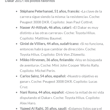
Dakar 2017: los pilotos favoritos
Stéphane Peterhansel, 51 años, francés:
«La clave de la
carrera sigue siendo la misma: la resistencia». Coche:
Peugeot 3008 DKR. Copiloto: Jean Paul Cottret.
Nasser Al-Attiyah, 46 años, catarí:
«El Dakar es muy
distinto a las otras carreras». Coche: Toyota Hilux.
Copiloto: Matthieu Baumel.
Giniel de Villiers, 44 años, sudafricano:
«Si no funciona,
entonces habrá que cambiar de dirección». Coche:
Toyota Hilux. Copiloto: Dirk Von Zitzewitz.
Mikko Hirvonen, 36 años, finlandés:
«Voy en búsqueda
de aventura». Coche: Mini John Cooper Works Rally.
Copiloto: Michel Perin.
Carlos Sainz, 54 años, español:
«Nuestro objetivo es
ganar». Coche: Peugeot 3008 DKR. Copiloto: Lucas
Cruz.
Nani Roma, 44 años, español:
«Llevo la mitad de mi vida
disputando el Dakar». Coche: Toyota Hilux. Copiloto:
Alex Haro.
Yazeed Al Rajhi, 35 años, saudí:
«Estamos listos para el