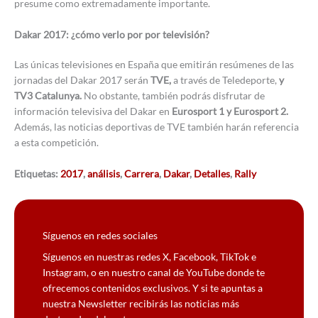
presume como extremadamente importante.
Dakar 2017: ¿cómo verlo por por televisión?
Las únicas televisiones en España que emitirán resúmenes de las
jornadas del Dakar 2017 serán
TVE,
a través de Teledeporte,
y
TV3 Catalunya.
No obstante, también podrás disfrutar de
información televisiva del Dakar en
Eurosport 1 y Eurosport 2.
Además, las noticias deportivas de TVE también harán referencia
a esta competición.
Etiquetas:
2017
,
análisis
,
Carrera
,
Dakar
,
Detalles
,
Rally
Síguenos en redes sociales
Síguenos en nuestras redes X, Facebook, TikTok e
Instagram, o en nuestro canal de YouTube donde te
ofrecemos contenidos exclusivos. Y si te apuntas a
nuestra Newsletter recibirás las noticias más