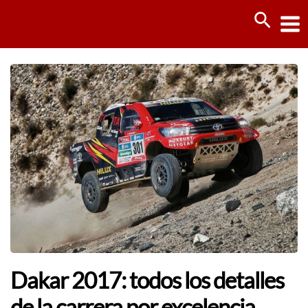
Ir
Busca
al
contenido
Dakar 2017: todos los detalles
de la carrera por excelencia