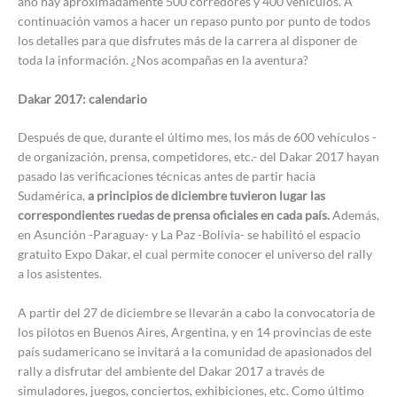
año hay aproximadamente 500 corredores y 400 vehículos. A
continuación vamos a hacer un repaso punto por punto de todos
los detalles para que disfrutes más de la carrera al disponer de
toda la información. ¿Nos acompañas en la aventura?
Dakar 2017: calendario
Después de que, durante el último mes, los más de 600 vehículos -
de organización, prensa, competidores, etc.- del Dakar 2017 hayan
pasado las verificaciones técnicas antes de partir hacia
Sudamérica,
a principios de diciembre tuvieron lugar las
correspondientes ruedas de prensa oficiales en cada país.
Además,
en Asunción -Paraguay- y La Paz -Bolivia- se habilitó el espacio
gratuito Expo Dakar, el cual permite conocer el universo del rally
a los asistentes.
A partir del 27 de diciembre se llevarán a cabo la convocatoria de
los pilotos en Buenos Aires, Argentina, y en 14 provincias de este
país sudamericano se invitará a la comunidad de apasionados del
rally a disfrutar del ambiente del Dakar 2017 a través de
simuladores, juegos, conciertos, exhibiciones, etc. Como último