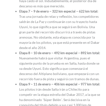
haya caído el sol. Indudablemente, el posterior día de
descanso es más que merecido.
Etapa 7 – 9 de enero – 322 km especial – 622 km total:
Tras una jornada de relax y reflexión, los competidores
saldrán de La Paz y continuarán con su trayecto hasta
Uyuni, lo que significa que se seguirá en Bolivia. Una
gran parte del recorrido discurrirá a través de pistas
arenosas. No obstante, esta etapa es conocida por la
mayoría de los pilotos, ya que está presente en el Dakar
desde el año 2014.
Etapa 8 – 10 de enero – 492 km especial – 892 km total:
Nuevamente habrá que visitar Argentina, pues el
siguiente punto de la prueba es en Salta, hasta donde se
va desde Uyuni. Esto significa que comenzará el
descenso del Altiplano boliviano, que empezará con un
recorrido fuera de pista y seguirá con tramos de dunas.
Etapa 9 – 11 de enero – 406 km especial – 977 km total:
Los pilotos irán desde Salta irán a Chilecito para
competir en la etapa estrella del Dakar 2017, a la que se
ha denominado ´Súper Belén´. Será decisiva en la
conquista del título debido a sus casi 1.000 km de