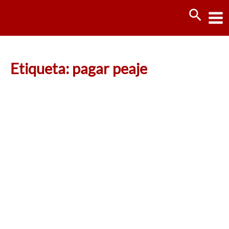
Ir
Busca
al
contenido
Etiqueta: pagar peaje