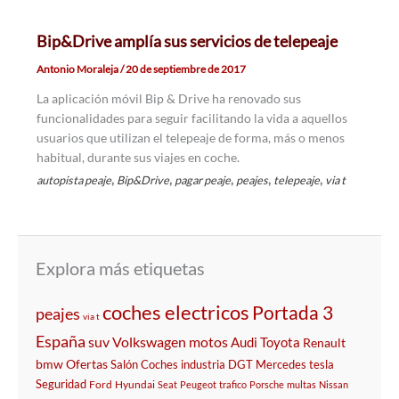
Bip&Drive amplía sus servicios de telepeaje
Antonio Moraleja
/
20 de septiembre de 2017
La aplicación móvil Bip & Drive ha renovado sus
funcionalidades para seguir facilitando la vida a aquellos
usuarios que utilizan el telepeaje de forma, más o menos
habitual, durante sus viajes en coche.
,
,
,
,
,
autopista peaje
Bip&Drive
pagar peaje
peajes
telepeaje
via t
Explora más etiquetas
coches electricos
Portada 3
peajes
via t
España
suv
Volkswagen
motos
Audi
Toyota
Renault
bmw
Ofertas
Salón
Coches
industria
DGT
Mercedes
tesla
Seguridad
Ford
Hyundai
Seat
Peugeot
trafico
Porsche
multas
Nissan