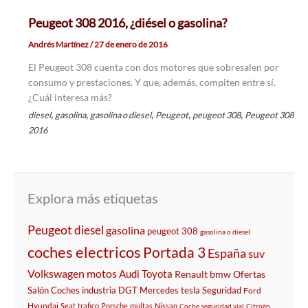
Peugeot 308 2016, ¿diésel o gasolina?
Andrés Martínez
/
27 de enero de 2016
El Peugeot 308 cuenta con dos motores que sobresalen por
consumo y prestaciones. Y que, además, compiten entre sí.
¿Cuál interesa más?
,
,
,
,
,
diesel
gasolina
gasolina o diesel
Peugeot
peugeot 308
Peugeot 308
2016
Explora más etiquetas
Peugeot
diesel
gasolina
peugeot 308
gasolina o diesel
coches electricos
Portada 3
España
suv
Volkswagen
motos
Audi
Toyota
Renault
bmw
Ofertas
Salón
Coches
industria
DGT
Mercedes
tesla
Seguridad
Ford
Hyundai
Seat
trafico
Porsche
multas
Nissan
Coche
seguridad vial
Citroën