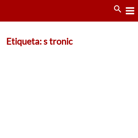
Ir
Busca
al
contenido
Etiqueta: s tronic