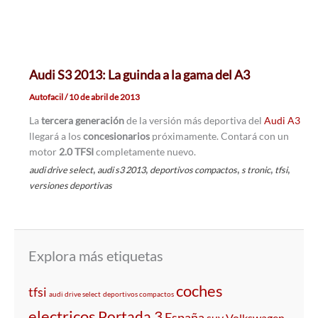
Audi S3 2013: La guinda a la gama del A3
Autofacil
/
10 de abril de 2013
La
tercera generación
de la versión más deportiva del
Audi A3
llegará a los
concesionarios
próximamente. Contará con un
motor
2.0 TFSI
completamente nuevo.
,
,
,
,
,
audi drive select
audi s3 2013
deportivos compactos
s tronic
tfsi
versiones deportivas
Explora más etiquetas
coches
tfsi
audi drive select
deportivos compactos
electricos
Portada 3
España
suv
Volkswagen