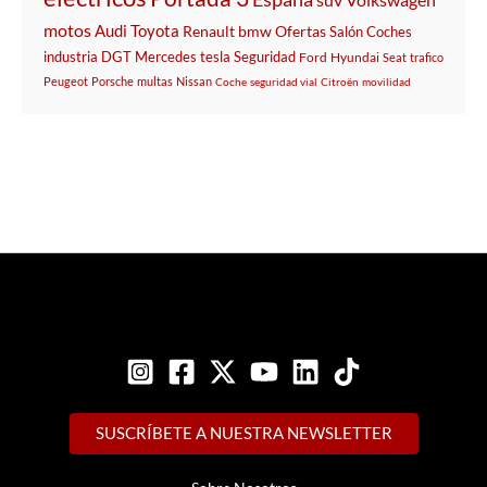
motos
Audi
Toyota
Renault
bmw
Ofertas
Salón
Coches
industria
DGT
Mercedes
tesla
Seguridad
Ford
Hyundai
Seat
trafico
Peugeot
Porsche
multas
Nissan
Coche
seguridad vial
Citroën
movilidad
SUSCRÍBETE A NUESTRA NEWSLETTER