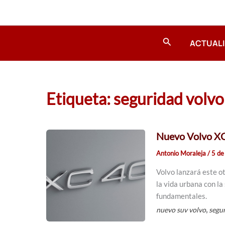
Ir
al
contenido
Buscar
ACTUAL
Etiqueta: seguridad volvo
Nuevo Volvo XC
Antonio Moraleja
/
5 de
Volvo lanzará este 
la vida urbana con la
fundamentales.
,
nuevo suv volvo
segu