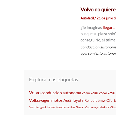
Volvo no quiere
Autofacil
/
21 de junio 
¿Te imaginas
llegar a
busque su
plaza
solo
conseguirlo, el
prime
conduccion autonom
aparcamiento autono
Explora más etiquetas
Volvo
conduccion autonoma
volvo xc40
volvo xc90
Volkswagen
motos
Audi
Toyota
Renault
bmw
Ofert
Seat
Peugeot
trafico
Porsche
multas
Nissan
Coche
seguridad vial
Citr