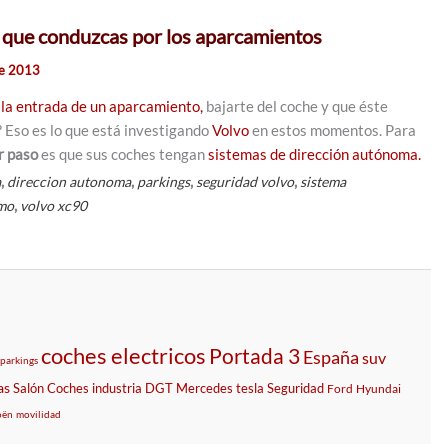
 que conduzcas por los aparcamientos
de 2013
 la entrada de un aparcamiento,
bajarte del coche y que éste
? Eso es lo que está investigando
Volvo
en estos momentos. Para
r paso
es que sus coches tengan
sistemas de dirección autónoma.
,
,
,
,
a
direccion autonoma
parkings
seguridad volvo
sistema
,
mo
volvo xc90
coches electricos
Portada 3
España
suv
parkings
as
Salón
Coches
industria
DGT
Mercedes
tesla
Seguridad
Ford
Hyundai
oën
movilidad