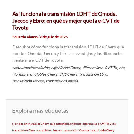
Así funciona la transmisión 1DHT de Omoda,
Jaecoo y Ebro: en qué es mejor que la e-CVT de
Toyota
Eduardo Alonso
/
6 de julio de 2026
Descubre cómo funciona la transmisión 1DHT de Chery que
montan Omoda, Jaecoo y Ebro, sus ventajas y las diferencias
frente a la e-CVT de Toyota.
,
,
,
caja automática híbrida
caja híbrida Chery
diferencias e-CVT Toyota
,
,
,
híbridos enchufables Chery
SHS Chery
transmisión Ebro
,
transmisión Jaecoo
transmisión Omoda
Explora más etiquetas
híbridos enchufables Chery
caja automática híbrida
diferencias e-CVT Toyota
transmisión Ebro
transmisión Jaecoo
transmisión Omoda
caja híbrida Chery