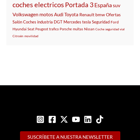
coches electricos
Portada 3
España
suv
Volkswagen
motos
Audi
Toyota
Renault
bmw
Ofertas
Salón
Coches
industria
DGT
Mercedes
tesla
Seguridad
Ford
Hyundai
Seat
Peugeot
trafico
Porsche
multas
Nissan
Coche
seguridad vial
Citroën
movilidad
SUSCRÍBETE A NUESTRA NEWSLETTER