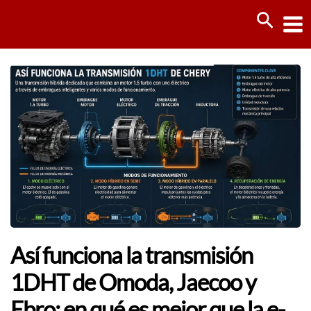
Ir
Busca
al
contenido
Así funciona la transmisión
1DHT de Omoda, Jaecoo y
Ebro: en qué es mejor que la e-