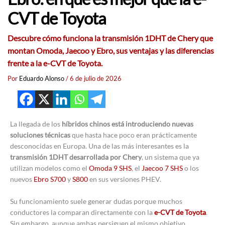
CVT de Toyota
Descubre cómo funciona la transmisión 1DHT de Chery que
montan Omoda, Jaecoo y Ebro, sus ventajas y las diferencias
frente a la e-CVT de Toyota.
Por
Eduardo Alonso
/
6 de julio de 2026
La llegada de los
híbridos chinos está introduciendo nuevas
soluciones técnicas
que hasta hace poco eran prácticamente
desconocidas en Europa. Una de las más interesantes es la
transmisión 1DHT desarrollada por Chery
, un sistema que ya
utilizan modelos como el
Omoda 9 SHS
, el
Jaecoo 7 SHS
o los
nuevos
Ebro S700
y
S800
en sus versiones PHEV.
Su funcionamiento suele generar dudas porque muchos
conductores la comparan directamente con la
e-CVT de Toyota
.
Sin embargo, aunque ambas persiguen el mismo objetivo,