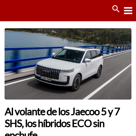
Ir
Busca
al
contenido
Al volante de los Jaecoo 5 y 7
SHS, los híbridos ECO sin
enchufe