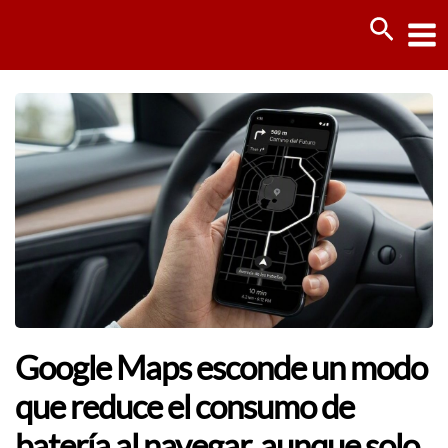
Ir
Busca
al
contenido
Google Maps esconde un modo
que reduce el consumo de
batería al navegar, aunque solo