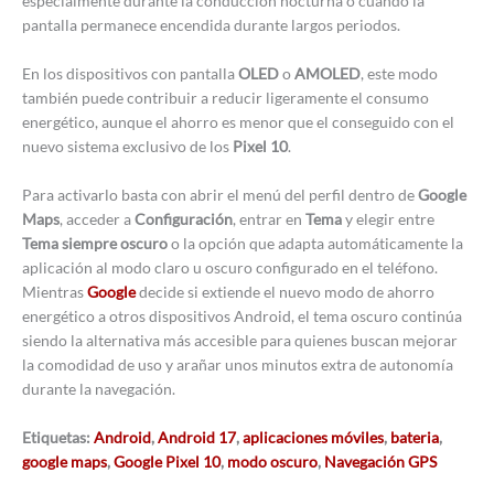
especialmente durante la conducción nocturna o cuando la
pantalla permanece encendida durante largos periodos.
En los dispositivos con pantalla
OLED
o
AMOLED
, este modo
también puede contribuir a reducir ligeramente el consumo
energético, aunque el ahorro es menor que el conseguido con el
nuevo sistema exclusivo de los
Pixel 10
.
Para activarlo basta con abrir el menú del perfil dentro de
Google
Maps
, acceder a
Configuración
, entrar en
Tema
y elegir entre
Tema siempre oscuro
o la opción que adapta automáticamente la
aplicación al modo claro u oscuro configurado en el teléfono.
Mientras
Google
decide si extiende el nuevo modo de ahorro
energético a otros dispositivos Android, el tema oscuro continúa
siendo la alternativa más accesible para quienes buscan mejorar
la comodidad de uso y arañar unos minutos extra de autonomía
durante la navegación.
Etiquetas:
Android
,
Android 17
,
aplicaciones móviles
,
bateria
,
google maps
,
Google Pixel 10
,
modo oscuro
,
Navegación GPS