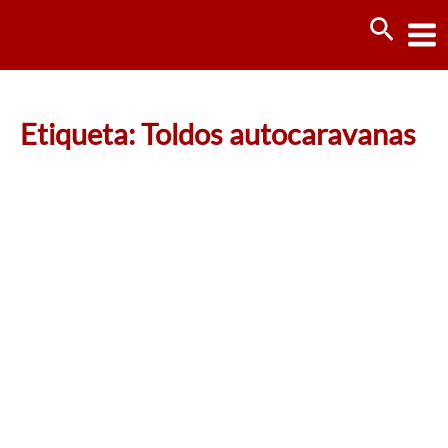
Ir
Busca
al
contenido
Etiqueta: Toldos autocaravanas