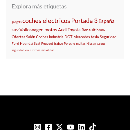
Explora más etiquetas
coches electricos
Portada 3
España
gadgets
suv
Volkswagen
motos
Audi
Toyota
Renault
bmw
Ofertas
Salón
Coches
industria
DGT
Mercedes
tesla
Seguridad
Ford
Hyundai
Seat
Peugeot
trafico
Porsche
multas
Nissan
Coche
seguridad vial
Citroën
movilidad