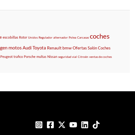
coches
e
escobillas
Rotor
Unidos
Regulador
alternador
Polea
Carcasas
agen
motos
Audi
Toyota
Renault
bmw
Ofertas
Salón
Coches
Peugeot
trafico
Porsche
multas
Nissan
seguridad vial
Citroën
ventas de coches