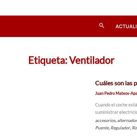
Ir
al
contenido
Buscar
ACTUAL
Etiqueta: Ventilador
Cuáles son las 
Juan Pedro Mateos-Apa
Cuando el coche está
suministrar electricid
,
accesorios
alternado
,
,
Puente
Regulador
Ro