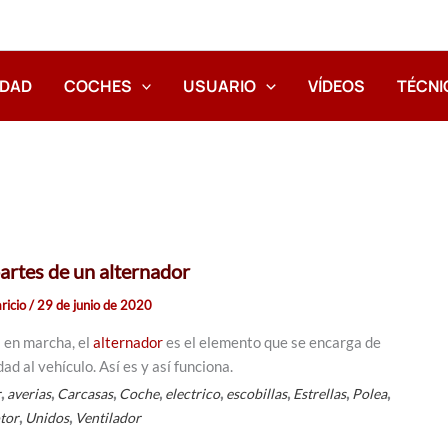
IDAD
COCHES
USUARIO
VÍDEOS
TÉCNI
partes de un alternador
ricio
/
29 de junio de 2020
 en marcha, el
alternador
es el elemento que se encarga de
ad al vehículo. Así es y así funciona.
,
,
,
,
,
,
,
,
r
averias
Carcasas
Coche
electrico
escobillas
Estrellas
Polea
,
,
tor
Unidos
Ventilador