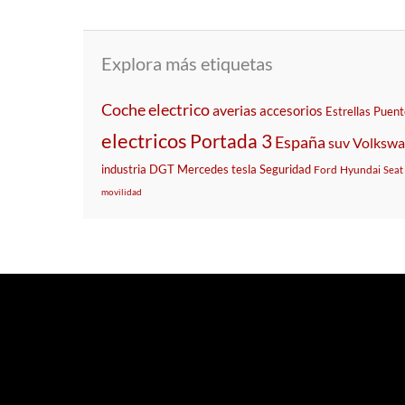
Explora más etiquetas
Coche
electrico
averias
accesorios
Estrellas
Puent
electricos
Portada 3
España
suv
Volksw
industria
DGT
Mercedes
tesla
Seguridad
Ford
Hyundai
Seat
movilidad