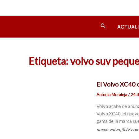
Ir
al
contenido
Buscar
ACTUAL
Etiqueta: volvo suv pequ
El Volvo XC40 
Antonio Moraleja
/
24 d
Volvo acaba de anunci
Volvo XC40, el nuevo
gama de la marca su
,
nuevo volvo
SUV com