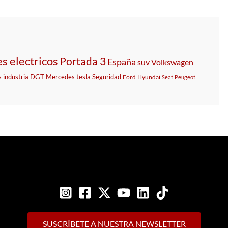
s electricos
Portada 3
España
suv
Volkswagen
s
industria
DGT
Mercedes
tesla
Seguridad
Ford
Hyundai
Seat
Peugeot
SUSCRÍBETE A NUESTRA NEWSLETTER