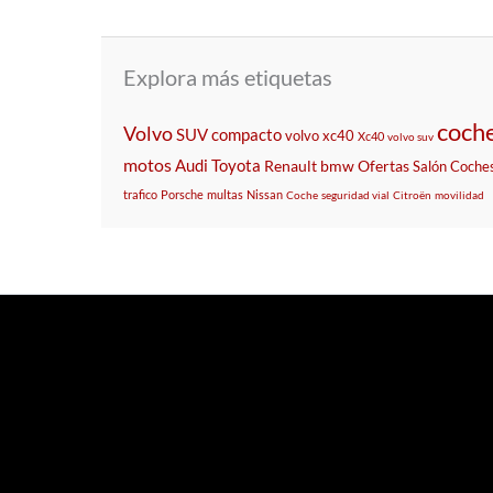
Explora más etiquetas
coche
Volvo
SUV compacto
volvo xc40
Xc40
volvo suv
motos
Audi
Toyota
Renault
bmw
Ofertas
Salón
Coche
trafico
Porsche
multas
Nissan
Coche
seguridad vial
Citroën
movilidad