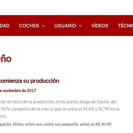
IDAD
COCHES
USUARIO
VÍDEOS
TÉCNI
eño
comienza su producción
e noviembre de 2017
ar el inicio de la producción, en la planta belga de Gante, del
 SUV compacto de la marca que se unirá al XC60 y XC90 en la
eca.
,
,
,
,
,
pacto
Volvo
volvo suv
volvo suv pequeño
volvo xc40
Xc40