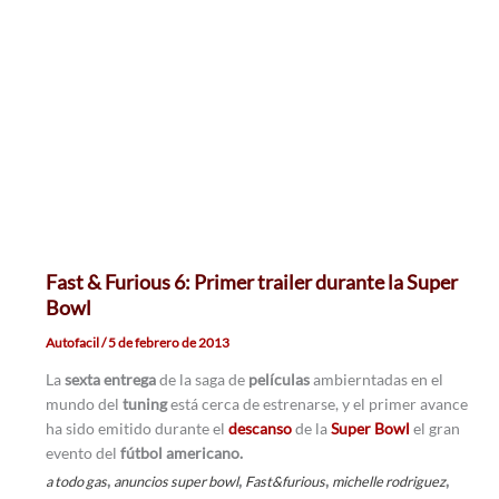
Fast & Furious 6: Primer trailer durante la Super
Bowl
Autofacil
/
5 de febrero de 2013
La
sexta entrega
de la saga de
películas
ambierntadas en el
mundo del
tuning
está cerca de estrenarse, y el primer avance
ha sido emitido durante el
descanso
de la
Super Bowl
el gran
evento del
fútbol americano.
,
,
,
,
a todo gas
anuncios super bowl
Fast&furious
michelle rodriguez