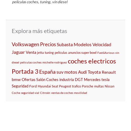
,
,
peliculas coches
tuning
vin diesel
Explora más etiquetas
Volkswagen
Precios
Subasta
Modelos
Velocidad
Jaguar
Venta
jetta
tuning
películas
anuncios super bowl
Fast&furious
vin
coches electricos
diesel
peliculas coches
michelle rodriguez
Portada 3
España
suv
motos
Audi
Toyota
Renault
bmw
Ofertas
Salón
Coches
industria
DGT
Mercedes
tesla
Seguridad
Ford
Hyundai
Seat
Peugeot
trafico
Porsche
multas
Nissan
Coche
seguridad vial
Citroën
ventas de coches
movilidad