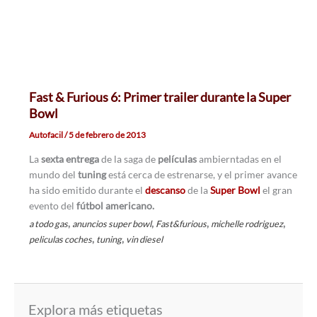
Fast & Furious 6: Primer trailer durante la Super
Bowl
Autofacil
/
5 de febrero de 2013
La
sexta entrega
de la saga de
películas
ambierntadas en el
mundo del
tuning
está cerca de estrenarse, y el primer avance
ha sido emitido durante el
descanso
de la
Super Bowl
el gran
evento del
fútbol americano.
,
,
,
,
a todo gas
anuncios super bowl
Fast&furious
michelle rodriguez
,
,
peliculas coches
tuning
vin diesel
Explora más etiquetas