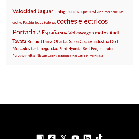
Velocidad
Jaguar
tuning
anuncios super bowl
vin diesel
peliculas
coches electricos
coches
Fast&furious
a todo gas
Portada 3
España
suv
Volkswagen
motos
Audi
Toyota
Renault
bmw
Ofertas
Salón
Coches
industria
DGT
Mercedes
tesla
Seguridad
Ford
Hyundai
Seat
Peugeot
trafico
Porsche
multas
Nissan
Coche
seguridad vial
Citroën
movilidad