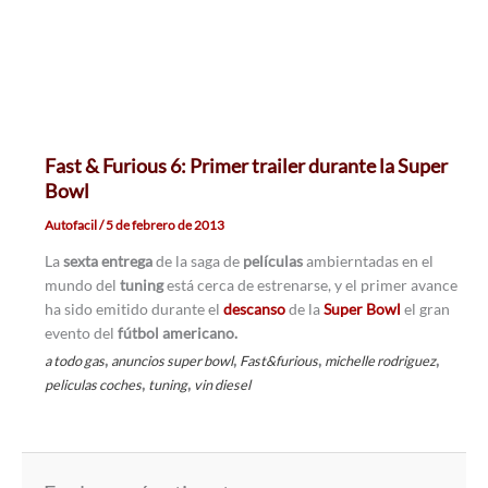
Fast & Furious 6: Primer trailer durante la Super
Bowl
Autofacil
/
5 de febrero de 2013
La
sexta entrega
de la saga de
películas
ambierntadas en el
mundo del
tuning
está cerca de estrenarse, y el primer avance
ha sido emitido durante el
descanso
de la
Super Bowl
el gran
evento del
fútbol americano.
,
,
,
,
a todo gas
anuncios super bowl
Fast&furious
michelle rodriguez
,
,
peliculas coches
tuning
vin diesel