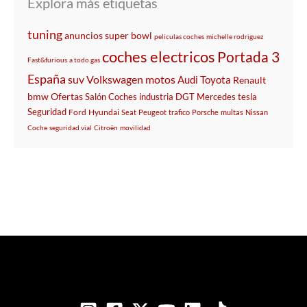
Explora más etiquetas
tuning
anuncios super bowl
peliculas coches
michelle rodriguez
coches electricos
Portada 3
Fast&furious
a todo gas
España
suv
Volkswagen
motos
Audi
Toyota
Renault
bmw
Ofertas
Salón
Coches
industria
DGT
Mercedes
tesla
Seguridad
Ford
Hyundai
Seat
Peugeot
trafico
Porsche
multas
Nissan
Coche
seguridad vial
Citroën
movilidad