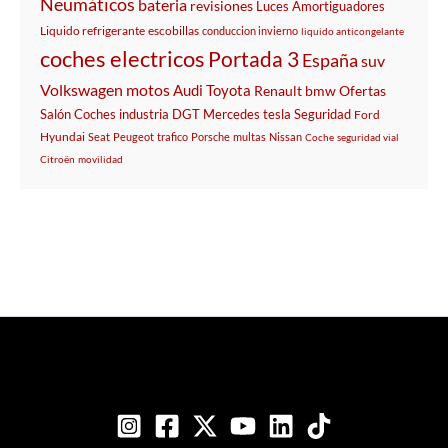
Neumáticos
bateria
revisiones
Luces
Amortiguadores
Liquido refrigerante
escobillas
conduccion invierno
liquido anticongelante
coches electricos
Portada 3
España
suv
Volkswagen
motos
Audi
Toyota
Renault
bmw
Ofertas
Salón
Coches
industria
DGT
Mercedes
tesla
Seguridad
Ford
Hyundai
Seat
Peugeot
trafico
Porsche
multas
Nissan
Coche
seguridad vial
Citroën
movilidad