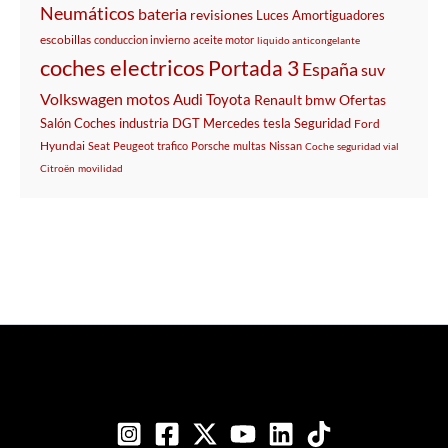
Neumáticos
bateria
revisiones
Luces
Amortiguadores
escobillas
conduccion invierno
aceite motor
liquido anticongelante
coches electricos
Portada 3
España
suv
Volkswagen
motos
Audi
Toyota
Renault
bmw
Ofertas
Salón
Coches
industria
DGT
Mercedes
tesla
Seguridad
Ford
Hyundai
Seat
Peugeot
trafico
Porsche
multas
Nissan
Coche
seguridad vial
Citroën
movilidad