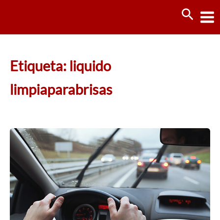
Ir
Busca
al
contenido
Etiqueta: liquido
limpiaparabrisas