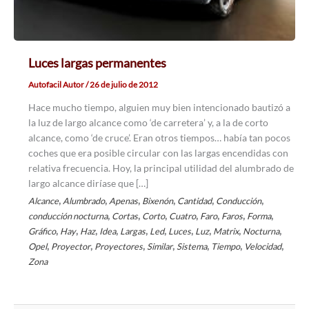
Luces largas permanentes
Autofacil Autor
/
26 de julio de 2012
Hace mucho tiempo, alguien muy bien intencionado bautizó a
la luz de largo alcance como ‘de carretera’ y, a la de corto
alcance, como ‘de cruce’. Eran otros tiempos… había tan pocos
coches que era posible circular con las largas encendidas con
relativa frecuencia. Hoy, la principal utilidad del alumbrado de
largo alcance diríase que […]
,
,
,
,
,
,
Alcance
Alumbrado
Apenas
Bixenón
Cantidad
Conducción
,
,
,
,
,
,
,
conducción nocturna
Cortas
Corto
Cuatro
Faro
Faros
Forma
,
,
,
,
,
,
,
,
,
,
Gráfico
Hay
Haz
Idea
Largas
Led
Luces
Luz
Matrix
Nocturna
,
,
,
,
,
,
,
Opel
Proyector
Proyectores
Similar
Sistema
Tiempo
Velocidad
Zona