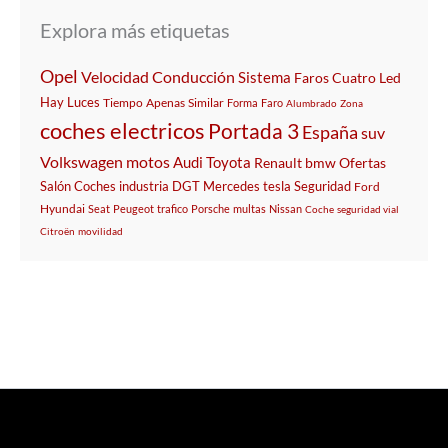
Explora más etiquetas
Opel
Velocidad
Conducción
Sistema
Faros
Cuatro
Led
Hay
Luces
Tiempo
Apenas
Similar
Forma
Faro
Alumbrado
Zona
coches electricos
Portada 3
España
suv
Volkswagen
motos
Audi
Toyota
Renault
bmw
Ofertas
Salón
Coches
industria
DGT
Mercedes
tesla
Seguridad
Ford
Hyundai
Seat
Peugeot
trafico
Porsche
multas
Nissan
Coche
seguridad vial
Citroën
movilidad