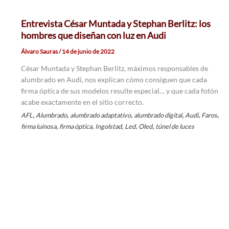
Entrevista César Muntada y Stephan Berlitz: los
hombres que diseñan con luz en Audi
Álvaro Sauras
/
14 de junio de 2022
César Muntada y Stephan Berlitz, máximos responsables de
alumbrado en Audi, nos explican cómo consiguen que cada
firma óptica de sus modelos resulte especial… y que cada fotón
acabe exactamente en el sitio correcto.
,
,
,
,
,
,
AFL
Alumbrado
alumbrado adaptativo
alumbrado digital
Audi
Faros
,
,
,
,
,
firma luinosa
firma óptica
Ingolstad
Led
Oled
túnel de luces