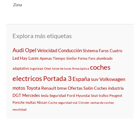
Zona
Explora más etiquetas
Audi
Opel
Velocidad
Conducción
Sistema
Faros
Cuatro
Led
Hay
Luces
Apenas
Tiempo
Similar
Forma
Faro
alumbrado
coches
adaptativo
Ingolstad
Oled
túnel de luces
firma óptica
electricos
Portada 3
España
suv
Volkswagen
motos
Toyota
Renault
bmw
Ofertas
Salón
Coches
industria
DGT
Mercedes
tesla
Seguridad
Ford
Hyundai
Seat
trafico
Peugeot
Porsche
multas
Nissan
Coche
seguridad vial
Citroën
ventas de coches
movilidad