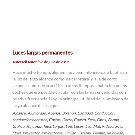
Luces largas permanentes
Autofacil Autor
/
26 de julio de 2012
Hace mucho tiempo, alguien muy bien intencionado bautizó a
la luz de largo alcance como ‘de carretera’ y, a la de corto
alcance, como ‘de cruce’. Eran otros tiempos… había tan pocos
coches que era posible circular con las largas encendidas con
relativa frecuencia. Hoy, la principal utilidad del alumbrado de
largo alcance diríase que
,
,
,
,
,
,
Alcance
Alumbrado
Apenas
Bixenón
Cantidad
Conducción
,
,
,
,
,
,
,
conducción nocturna
Cortas
Corto
Cuatro
Faro
Faros
Forma
,
,
,
,
,
,
,
,
,
,
Gráfico
Hay
Haz
Idea
Largas
Led
Luces
Luz
Matrix
Nocturna
,
,
,
,
,
,
,
Opel
Proyector
Proyectores
Similar
Sistema
Tiempo
Velocidad