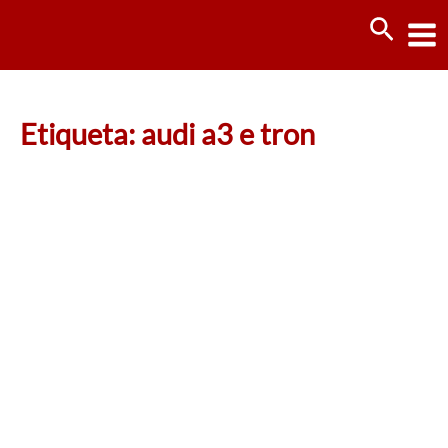
Ir
Busca
al
contenido
Etiqueta: audi a3 e tron