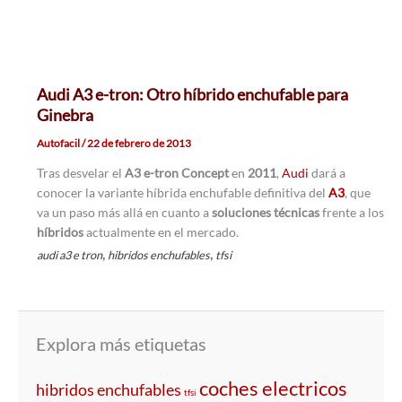
Audi A3 e-tron: Otro híbrido enchufable para
Ginebra
Autofacil
/
22 de febrero de 2013
Tras desvelar el
A3 e-tron Concept
en
2011
,
Audi
dará a
conocer la variante híbrida enchufable definitiva del
A3
, que
va un paso más allá en cuanto a
soluciones técnicas
frente a los
híbridos
actualmente en el mercado.
,
,
audi a3 e tron
hibridos enchufables
tfsi
Explora más etiquetas
coches electricos
hibridos enchufables
tfsi