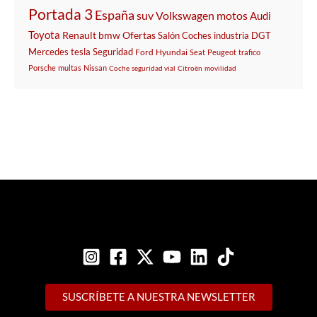
Portada 3
España
suv
Volkswagen
motos
Audi
Toyota
Renault
bmw
Ofertas
Salón
Coches
industria
DGT
Mercedes
tesla
Seguridad
Ford
Hyundai
Seat
Peugeot
trafico
Porsche
multas
Nissan
Coche
seguridad vial
Citroën
movilidad
SUSCRÍBETE A NUESTRA NEWSLETTER