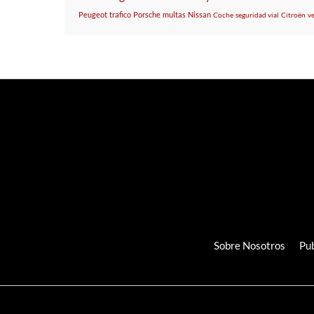
Peugeot
trafico
Porsche
multas
Nissan
Coche
seguridad vial
Citroën
v
Sobre Nosotros
Pub