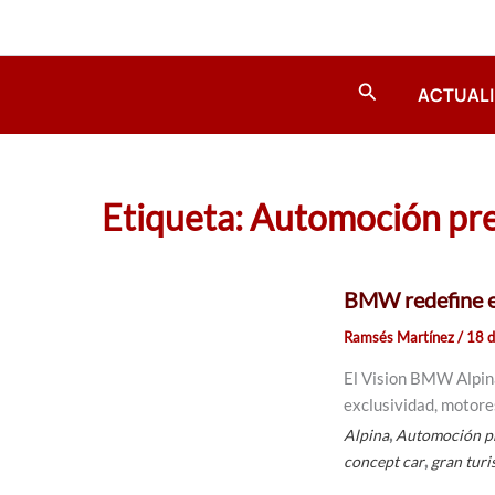
Ir
al
contenido
Buscar
ACTUAL
Etiqueta: Automoción p
BMW redefine el
Ramsés Martínez
/
18 
El Vision BMW Alpin
exclusividad, motores
,
Alpina
Automoción 
,
concept car
gran tur