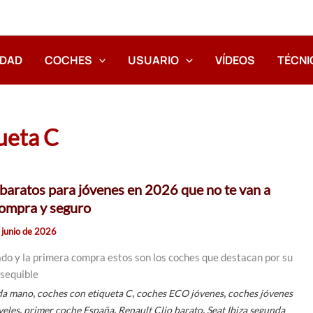
IDAD
COCHES
USUARIO
VÍDEOS
TÉCNI
ueta C
baratos para jóvenes en 2026 que no te van a
compra y seguro
 junio de 2026
ado y la primera compra estos son los coches que destacan por su
asequible
,
,
,
da mano
coches con etiqueta C
coches ECO jóvenes
coches jóvenes
,
,
,
veles
primer coche España
Renault Clio barato
Seat Ibiza segunda