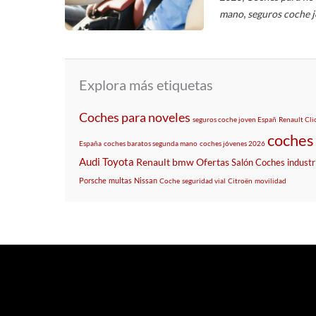
,
mano
seguros coche 
Explora más etiquetas
Coches para noveles
seguros coche joven Españ
Renault Cli
coches 
España
coches baratos segunda mano
coches jóvenes 2026
Audi
Toyota
Renault
bmw
Ofertas
Salón
Coches
industr
Porsche
multas
Nissan
Coche
seguridad vial
Citroën
movilidad