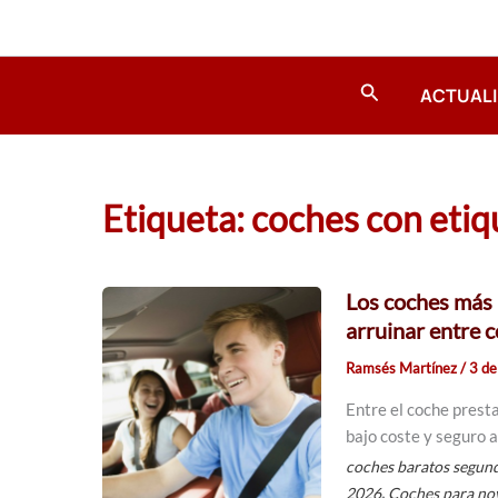
Ir
al
contenido
Buscar
ACTUAL
Etiqueta: coches con etiq
Los coches más 
arruinar entre 
Ramsés Martínez
/
3 de
Entre el coche prest
bajo coste y seguro 
coches baratos segun
,
2026
Coches para no