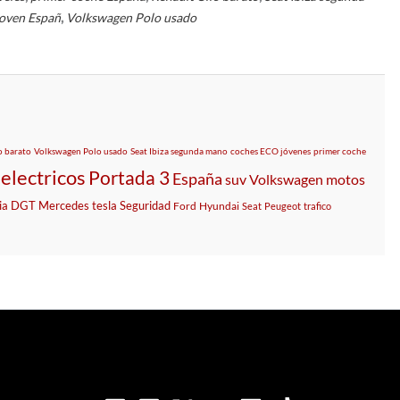
,
joven Españ
Volkswagen Polo usado
o barato
Volkswagen Polo usado
Seat Ibiza segunda mano
coches ECO jóvenes
primer coche
electricos
Portada 3
España
suv
Volkswagen
motos
ia
DGT
Mercedes
tesla
Seguridad
Ford
Hyundai
Seat
Peugeot
trafico