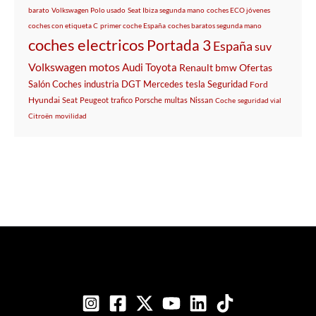
barato
Volkswagen Polo usado
Seat Ibiza segunda mano
coches ECO jóvenes
coches con etiqueta C
primer coche España
coches baratos segunda mano
coches electricos
Portada 3
España
suv
Volkswagen
motos
Audi
Toyota
Renault
bmw
Ofertas
Salón
Coches
industria
DGT
Mercedes
tesla
Seguridad
Ford
Hyundai
Seat
Peugeot
trafico
Porsche
multas
Nissan
Coche
seguridad vial
Citroën
movilidad