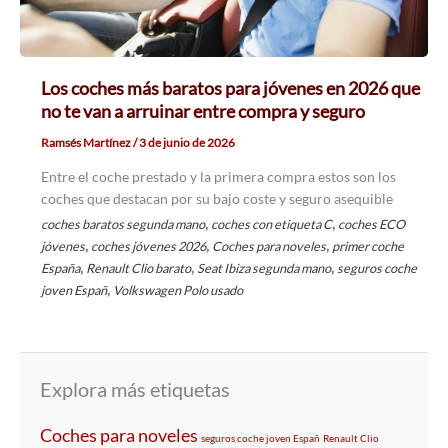
Los coches más baratos para jóvenes en 2026 que
no te van a arruinar entre compra y seguro
Ramsés Martínez
/
3 de junio de 2026
Entre el coche prestado y la primera compra estos son los
coches que destacan por su bajo coste y seguro asequible
,
,
coches baratos segunda mano
coches con etiqueta C
coches ECO
,
,
,
jóvenes
coches jóvenes 2026
Coches para noveles
primer coche
,
,
,
España
Renault Clio barato
Seat Ibiza segunda mano
seguros coche
,
joven Españ
Volkswagen Polo usado
Explora más etiquetas
Coches para noveles
seguros coche joven Españ
Renault Clio