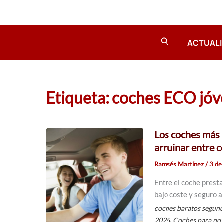
Ir
al
contenido
Buscar
ACTUAL
Etiqueta: coches ECO jó
Los coches más 
arruinar entre 
Ramsés Martínez
/
3 de
Entre el coche prest
bajo coste y seguro 
coches baratos segun
,
2026
Coches para no