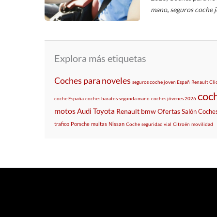
,
mano
seguros coche 
Explora más etiquetas
Coches para noveles
seguros coche joven Españ
Renault Cli
coch
coche España
coches baratos segunda mano
coches jóvenes 2026
motos
Audi
Toyota
Renault
bmw
Ofertas
Salón
Coche
trafico
Porsche
multas
Nissan
Coche
seguridad vial
Citroën
movilidad