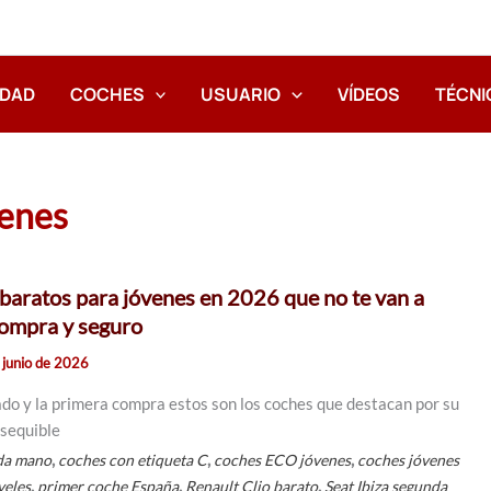
IDAD
COCHES
USUARIO
VÍDEOS
TÉCNI
venes
baratos para jóvenes en 2026 que no te van a
compra y seguro
 junio de 2026
ado y la primera compra estos son los coches que destacan por su
asequible
,
,
,
da mano
coches con etiqueta C
coches ECO jóvenes
coches jóvenes
,
,
,
veles
primer coche España
Renault Clio barato
Seat Ibiza segunda