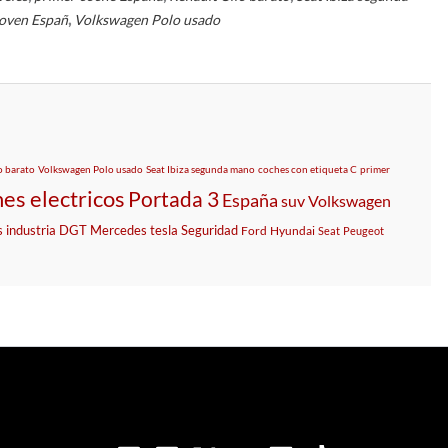
,
joven Españ
Volkswagen Polo usado
o barato
Volkswagen Polo usado
Seat Ibiza segunda mano
coches con etiqueta C
primer
es electricos
Portada 3
España
suv
Volkswagen
s
industria
DGT
Mercedes
tesla
Seguridad
Ford
Hyundai
Seat
Peugeot