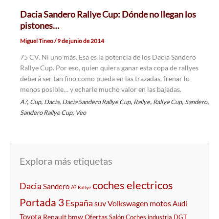
Dacia Sandero Rallye Cup: Dónde no llegan los
pistones…
Miguel Tineo
/
9 de junio de 2014
75 CV. Ni uno más. Esa es la potencia de los Dacia Sandero
Rallye Cup. Por eso, quien quiera ganar esta copa de rallyes
deberá ser tan fino como pueda en las trazadas, frenar lo
menos posible… y echarle mucho valor en las bajadas.
,
,
,
,
,
,
,
A?
Cup
Dacia
Dacia Sandero Rallye Cup
Rallye
Rallye Cup
Sandero
,
Sandero Rallye Cup
Veo
Explora más etiquetas
coches electricos
Dacia
Sandero
A?
Rallye
Portada 3
España
suv
Volkswagen
motos
Audi
Toyota
Renault
bmw
Ofertas
Salón
Coches
industria
DGT