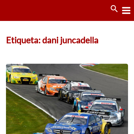
Ir
Busca
al
contenido
Etiqueta: dani juncadella