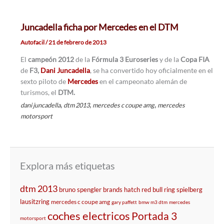
Juncadella ficha por Mercedes en el DTM
Autofacil
/
21 de febrero de 2013
El
campeón 2012
de la
Fórmula 3 Euroseries
y de la
Copa FIA
de
F3,
Dani Juncadella
, se ha convertido hoy oficialmente en el
sexto piloto de
Mercedes
en el campeonato alemán de
turismos, el
DTM.
,
,
,
dani juncadella
dtm 2013
mercedes c coupe amg
mercedes
motorsport
Explora más etiquetas
dtm 2013
bruno spengler
brands hatch
red bull ring
spielberg
lausitzring
mercedes c coupe amg
gary paffett
bmw m3 dtm
mercedes
coches electricos
Portada 3
motorsport