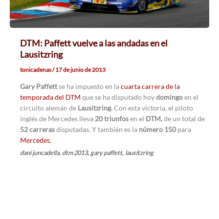
DTM: Paffett vuelve a las andadas en el
Lausitzring
tonicadenas
/
17 de junio de 2013
Gary Paffett
se ha impuesto en la
cuarta carrera de la
temporada del DTM
que se ha disputado hoy
domingo
en el
circuito alemán de
Lausitzring.
Con esta victoria, el piloto
inglés de Mercedes lleva
20 triunfos
en el
DTM,
de un total de
52 carreras
disputadas. Y también es la
número 150
para
Mercedes.
,
,
,
dani juncadella
dtm 2013
gary paffett
lausitzring