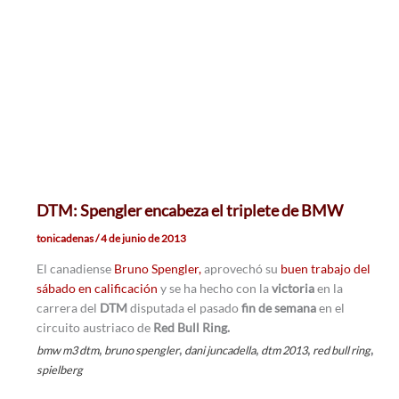
DTM: Spengler encabeza el triplete de BMW
tonicadenas
/
4 de junio de 2013
El canadiense
Bruno Spengler,
aprovechó su
buen trabajo del
sábado en calificación
y se ha hecho con la
victoria
en la
carrera del
DTM
disputada el pasado
fin de semana
en el
circuito austriaco de
Red Bull Ring.
,
,
,
,
,
bmw m3 dtm
bruno spengler
dani juncadella
dtm 2013
red bull ring
spielberg