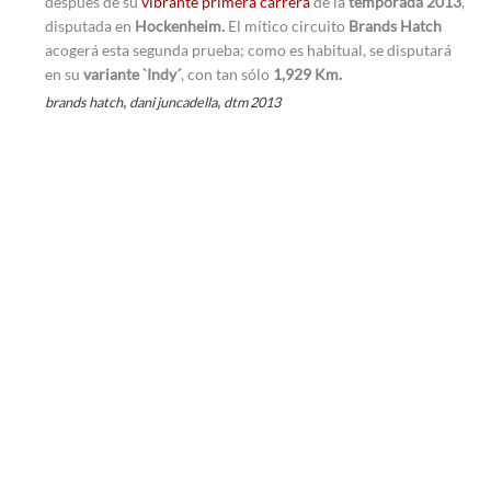
después de su
vibrante primera carrera
de la
temporada 2013
,
disputada en
Hockenheim.
El mítico circuito
Brands Hatch
acogerá esta segunda prueba; como es habitual, se disputará
en su
variante `Indy´
, con tan sólo
1,929 Km.
,
,
brands hatch
dani juncadella
dtm 2013