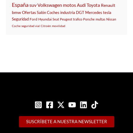
España
suv
Volkswagen
motos
Audi
Toyota
Renault
bmw
Ofertas
Salón
Coches
industria
DGT
Mercedes
tesla
Seguridad
Ford
Hyundai
Seat
Peugeot
trafico
Porsche
multas
Nissan
Coche
seguridad vial
Citroën
movilidad
SUSCRÍBETE A NUESTRA NEWSLETTER