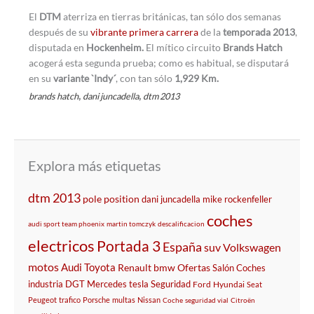
El
DTM
aterriza en tierras británicas, tan sólo dos semanas
después de su
vibrante primera carrera
de la
temporada 2013
,
disputada en
Hockenheim.
El mítico circuito
Brands Hatch
acogerá esta segunda prueba; como es habitual, se disputará
en su
variante `Indy´
, con tan sólo
1,929 Km.
,
,
brands hatch
dani juncadella
dtm 2013
Explora más etiquetas
dtm 2013
pole position
dani juncadella
mike rockenfeller
coches
audi sport team phoenix
martin tomczyk
descalificacion
electricos
Portada 3
España
suv
Volkswagen
motos
Audi
Toyota
Renault
bmw
Ofertas
Salón
Coches
industria
DGT
Mercedes
tesla
Seguridad
Ford
Hyundai
Seat
Peugeot
trafico
Porsche
multas
Nissan
Coche
seguridad vial
Citroën