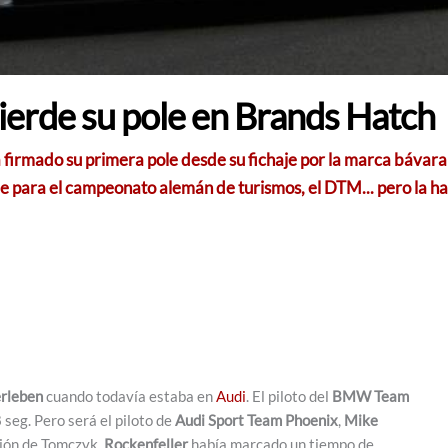
erde su pole en Brands Hatch
a firmado su primera pole desde su fichaje por la marca bávara 
e para el campeonato alemán de turismos, el
DTM
... pero la 
rleben
cuando todavía estaba en
Audi
. El piloto del
BMW Team
 seg. Pero será el piloto de
Audi Sport Team Phoenix
,
Mike
ación de Tomczyk.
Rockenfeller
había marcado un tiempo de