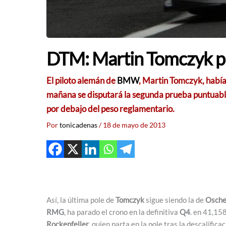
DTM: Martin Tomczyk pi
El piloto alemán de
BMW
,
Martin Tomczyk
, habí
mañana se disputará la segunda prueba puntuabl
por debajo del
peso reglamentario.
Por
tonicadenas
/
18 de mayo de 2013
Así, la última pole de
Tomczyk
sigue siendo la de
Osche
RMG
, ha parado el crono en la definitiva
Q4
. en 41,158
Rockenfeller
, quien parta en la pole tras la descalific