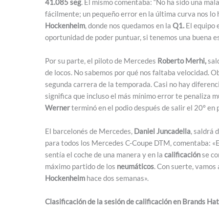
41.085 seg
. Él mismo comentaba: “No ha sido una mala
fácilmente; un pequeño error en la última curva nos l
Hockenheim
, donde nos quedamos en la
Q1.
El equipo 
oportunidad de poder puntuar, si tenemos una buena es
Por su parte, el piloto de Mercedes
Roberto Merhi,
sald
de locos. No sabemos por qué nos faltaba velocidad. Ob
segunda carrera de la temporada. Casi no hay diferenc
significa que incluso el más mínimo error te penaliza 
Werner
terminó en el podio después de salir el 20º en 
El barcelonés de Mercedes,
Daniel Juncadella
, saldrá 
para todos los Mercedes C-Coupe DTM, comentaba: «El
sentía el coche de una manera y en la
calificación
se co
máximo partido de los
neumáticos
. Con suerte, vamos 
Hockenheim
hace dos semanas».
Clasificación de la sesión de calificación en Brands Ha