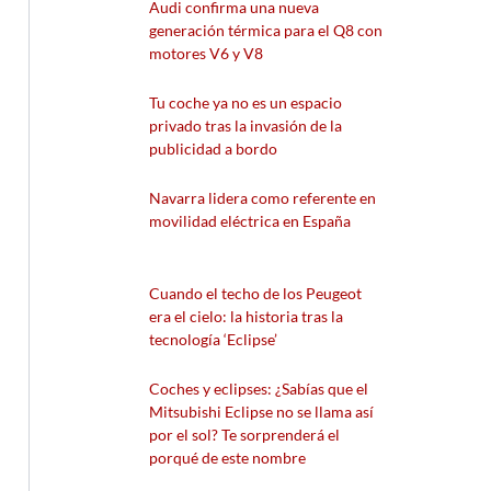
Audi confirma una nueva
generación térmica para el Q8 con
motores V6 y V8
Tu coche ya no es un espacio
privado tras la invasión de la
publicidad a bordo
Navarra lidera como referente en
movilidad eléctrica en España
Cuando el techo de los Peugeot
era el cielo: la historia tras la
tecnología ‘Eclipse’
Coches y eclipses: ¿Sabías que el
Mitsubishi Eclipse no se llama así
por el sol? Te sorprenderá el
porqué de este nombre