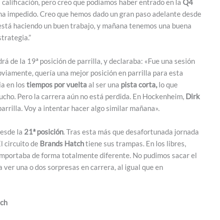
 calificación, pero creo que podíamos haber entrado en la
Q4
o ha impedido. Creo que hemos dado un gran paso adelante desde
está haciendo un buen trabajo, y mañana tenemos una buena
trategia.”
rá de la 19ª posición de parrilla, y declaraba: «Fue una sesión
viamente, quería una mejor posición en parrilla para esta
ia en los
tiempos por vuelta
al ser una
pista corta,
lo que
mucho. Pero la carrera aún no está perdida. En Hockenheim,
Dirk
parrilla. Voy a intentar hacer algo similar mañana».
desde la
21ª posición
. Tras esta más que desafortunada jornada
 circuito de
Brands Hatch
tiene sus trampas. En los libres,
mportaba de forma totalmente diferente. No pudimos sacar el
a ver una o dos sorpresas en carrera, al igual que en
tch