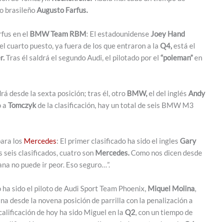
o brasileño
Augusto Farfus.
fus en el
BMW Team RBM
: El estadounidense
Joey Hand
 el cuarto puesto, ya fuera de los que entraron a la
Q4,
está el
r.
Tras él saldrá el segundo Audi, el pilotado por el
“poleman”
en
rá desde la sexta posición; tras él, otro
BMW,
el del inglés
Andy
o a
Tomczyk
de la clasificación, hay un total de seis BMW M3
para los
Mercedes
: El primer clasificado ha sido el ingles
Gary
os seis clasificados, cuatro son
Mercedes.
Como nos dicen desde
ana no puede ir peor. Eso seguro…”.
o ha sido el piloto de Audi Sport Team Phoenix,
Miquel Molina
,
a desde la novena posición de parrilla con la penalización a
calificación de hoy ha sido Miguel en la
Q2
, con un tiempo de