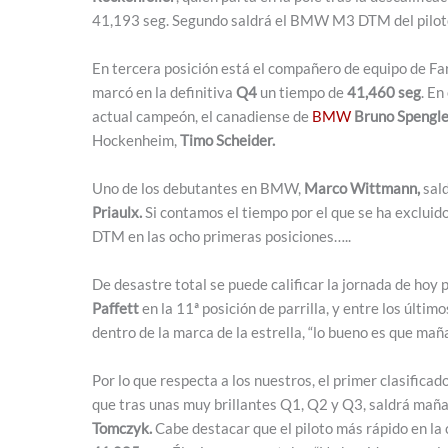
41,193 seg. Segundo saldrá el BMW M3 DTM del pilot
En tercera posición está el compañero de equipo de Far
marcó en la definitiva
Q4
un tiempo de
41,460 seg
. En
actual campeón, el canadiense de
BMW
Bruno Spengle
Hockenheim,
Timo Scheider.
Uno de los debutantes en BMW,
Marco Wittmann,
sald
Priaulx.
Si contamos el tiempo por el que se ha excluid
DTM en las ocho primeras posiciones…..
De desastre total se puede calificar la jornada de hoy 
Paffett
en la 11ª posición de parrilla, y entre los últim
dentro de la marca de la estrella, “lo bueno es que mañ
Por lo que respecta a los nuestros, el primer clasificad
que tras unas muy brillantes Q1, Q2 y Q3, saldrá mañan
Tomczyk.
Cabe destacar que el piloto más rápido en la 