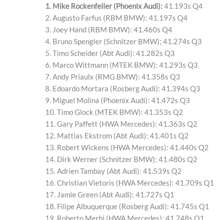
1. Mike Rockenfeller (Phoenix Audi):
41.193s Q4
2. Augusto Farfus (RBM BMW): 41.197s Q4
3. Joey Hand (RBM BMW): 41.460s Q4
4. Bruno Spengler (Schnitzer BMW); 41.274s Q3
5. Timo Scheider (Abt Audi): 41.282s Q3
6. Marco Wittmann (MTEK BMW): 41.293s Q3
7. Andy Priaulx (RMG BMW): 41.358s Q3
8. Edoardo Mortara (Rosberg Audi): 41.394s Q3
9. Miguel Molina (Phoenix Audi): 41.472s Q3
10. Timo Glock (MTEK BMW): 41.353s Q2
11. Gary Paffett (HWA Mercedes): 41.363s Q2
12. Mattias Ekstrom (Abt Audi): 41.401s Q2
13. Robert Wickens (HWA Mercedes): 41.440s Q2
14. Dirk Werner (Schnitzer BMW): 41.480s Q2
15. Adrien Tambay (Abt Audi): 41.539s Q2
16. Christian Vietoris (HWA Mercedes): 41.709s Q1
17. Jamie Green (Abt Audi): 41.727s Q1
18. Filipe Albuquerque (Rosberg Audi): 41.745s Q1
19. Roberto Merhi (HWA Mercedes): 41.748s Q1