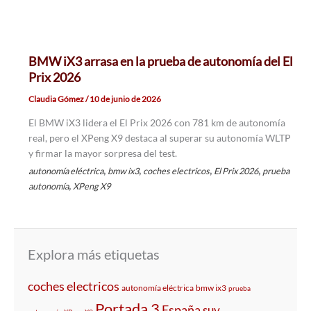
BMW iX3 arrasa en la prueba de autonomía del El
Prix 2026
Claudia Gómez
/
10 de junio de 2026
El BMW iX3 lidera el El Prix 2026 con 781 km de autonomía
real, pero el XPeng X9 destaca al superar su autonomía WLTP
y firmar la mayor sorpresa del test.
,
,
,
,
autonomía eléctrica
bmw ix3
coches electricos
El Prix 2026
prueba
,
autonomía
XPeng X9
Explora más etiquetas
coches electricos
autonomía eléctrica
bmw ix3
prueba
Portada 3
España
suv