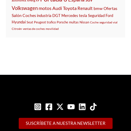
autonomía
XPeng X9
Volkswagen
motos
Audi
Toyota
Renault
bmw
Ofertas
Salón
Coches
industria
DGT
Mercedes
tesla
Seguridad
Ford
Hyundai
Seat
Peugeot
trafico
Porsche
multas
Nissan
Coche
seguridad vial
Citroën
ventas de coches
movilidad
SUSCRÍBETE A NUESTRA NEWSLETTER