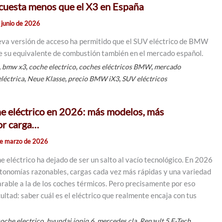
cuesta menos que el X3 en España
 junio de 2026
eva versión de acceso ha permitido que el SUV eléctrico de BMW
de su equivalente de combustión también en el mercado español.
,
,
,
,
bmw x3
coche electrico
coches eléctricos BMW
mercado
,
,
,
léctrica
Neue Klasse
precio BMW iX3
SUV eléctricos
e eléctrico en 2026: más modelos, más
or carga…
e marzo de 2026
 eléctrico ha dejado de ser un salto al vacío tecnológico. En 2026
tonomías razonables, cargas cada vez más rápidas y una variedad
rable a la de los coches térmicos. Pero precisamente por eso
ultad: saber cuál es el eléctrico que realmente encaja con tus
,
,
,
,
oche electrico
hyundai ioniq 6
mercedes cla
Renault 5 E-Tech