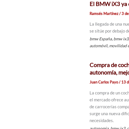
El BMW iX3 ya 
Ramsés Martínez
/
3 de
La llegada de una nu
se sitúe por debajo 
,
bmw España
bmw ix3
,
automóvil
movilidad e
Compra de coch
autonomía, mej
Juan Carlos Payo
/
13 d
La compra de un coche
el mercado ofrece au
de carrocerías compa
surge una nueva dific
necesidades.
,
,
autonomia
bmw ix3
c