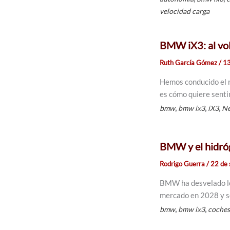
velocidad carga
BMW iX3: al vol
Ruth García Gómez
/
13
Hemos conducido el n
es cómo quiere senti
,
,
,
bmw
bmw ix3
iX3
Ne
BMW y el hidróg
Rodrigo Guerra
/
22 de
BMW ha desvelado los
mercado en 2028 y se
,
,
bmw
bmw ix3
coches