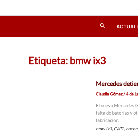
Ir
al
contenido
Buscar
ACTUAL
Etiqueta: bmw ix3
Mercedes detien
Claudia Gómez
/
4 de j
El nuevo Mercedes GL
falta de baterías y 
fabricación.
,
,
bmw ix3
CATL
coches