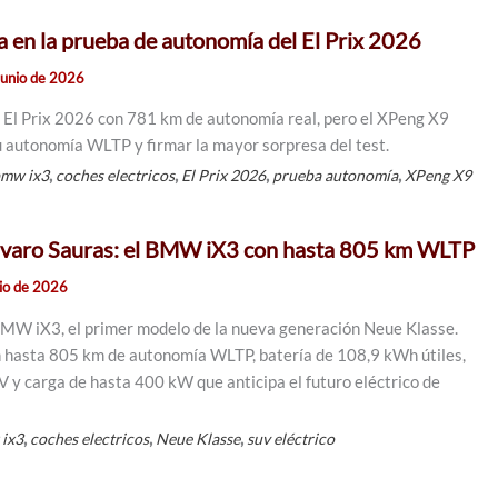
en la prueba de autonomía del El Prix 2026
junio de 2026
 El Prix 2026 con 781 km de autonomía real, pero el XPeng X9
u autonomía WLTP y firmar la mayor sorpresa del test.
,
,
,
,
mw ix3
coches electricos
El Prix 2026
prueba autonomía
XPeng X9
Álvaro Sauras: el BMW iX3 con hasta 805 km WLTP
nio de 2026
MW iX3, el primer modelo de la nueva generación Neue Klasse.
n hasta 805 km de autonomía WLTP, batería de 108,9 kWh útiles,
V y carga de hasta 400 kW que anticipa el futuro eléctrico de
,
,
,
ix3
coches electricos
Neue Klasse
suv eléctrico