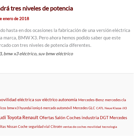
rá tres niveles de potencia
e enero de 2018
 hasta en dos ocasiones la fabricación de una versión eléctrica
la marca, BMW X3. Pero ahora hemos podido saber que este
rcado con tres niveles de potencia diferentes.
,
,
3
bmw x3 eléctrico
suv bmw eléctrico
ovilidad eléctrica
suv eléctrico
autonomia
Mercedes-Benz
mercedes cla
icos
bmw x3
hyundai ioniq 6
mercado automóvil
Mercedes GLC
CATL
Neue Klasse
iX3
udi
Toyota
Renault
Ofertas
Salón
Coches
industria
DGT
Mercedes
ltas
Nissan
Coche
seguridad vial
Citroën
ventas de coches
movilidad
tecnologia