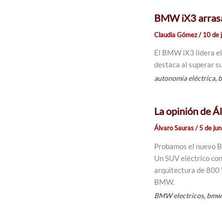
BMW iX3 arrasa 
Claudia Gómez
/
10 de 
El BMW iX3 lidera el
destaca al superar s
,
autonomía eléctrica
b
La opinión de 
Álvaro Sauras
/
5 de ju
Probamos el nuevo B
Un SUV eléctrico co
arquitectura de 800 
BMW.
,
BMW electricos
bmw 