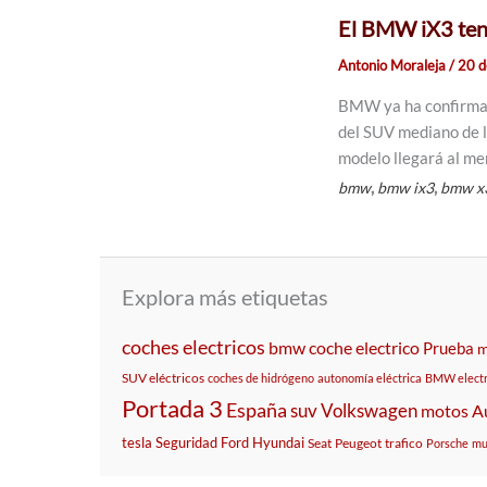
El BMW iX3 tend
Antonio Moraleja
/
20 d
BMW ya ha confirmado
del SUV mediano de 
modelo llegará al me
,
,
bmw
bmw ix3
bmw x
Explora más etiquetas
coches electricos
bmw
coche electrico
Prueba
m
SUV eléctricos
coches de hidrógeno
autonomía eléctrica
BMW electr
Portada 3
España
suv
Volkswagen
motos
A
tesla
Seguridad
Ford
Hyundai
Seat
Peugeot
trafico
Porsche
mu