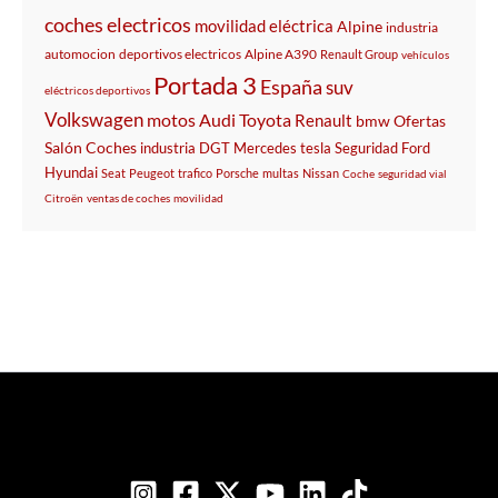
coches electricos
movilidad eléctrica
Alpine
industria
automocion
deportivos electricos
Alpine A390
Renault Group
vehículos
Portada 3
España
suv
eléctricos deportivos
Volkswagen
motos
Audi
Toyota
Renault
bmw
Ofertas
Salón
Coches
industria
DGT
Mercedes
tesla
Seguridad
Ford
Hyundai
Seat
Peugeot
trafico
Porsche
multas
Nissan
Coche
seguridad vial
Citroën
ventas de coches
movilidad