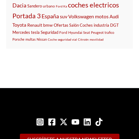
coches electricos
Dacia
Sandero
urbano
Ford Ka
Portada 3
España
suv
Volkswagen
motos
Audi
Toyota
Renault
bmw
Ofertas
Salón
Coches
industria
DGT
Mercedes
tesla
Seguridad
Ford
Hyundai
Seat
Peugeot
trafico
Porsche
multas
Nissan
Coche
seguridad vial
Citroën
movilidad