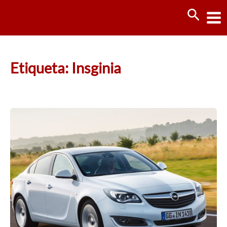
Ir
Busca
al
contenido
Etiqueta: Insginia