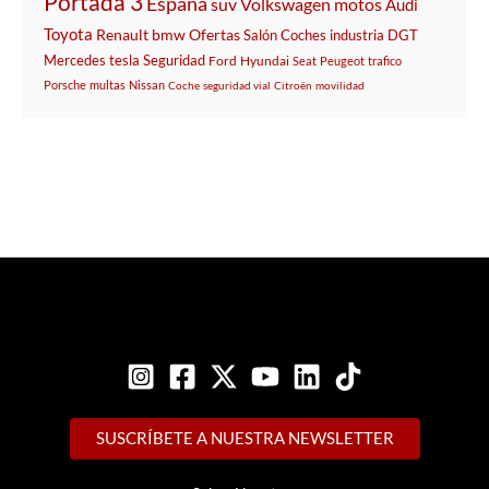
Portada 3
España
suv
Volkswagen
motos
Audi
Toyota
Renault
bmw
Ofertas
Salón
Coches
industria
DGT
Mercedes
tesla
Seguridad
Ford
Hyundai
Seat
Peugeot
trafico
Porsche
multas
Nissan
Coche
seguridad vial
Citroën
movilidad
SUSCRÍBETE A NUESTRA NEWSLETTER