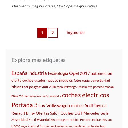
,
,
,
,
,
Descuento
Insginia
oferta
Opel
opel insignia
rebaja
Siguiente
1
2
Explora más etiquetas
España
industria
tecnologia
Opel
2017
automoción
oferta
coches usados
nuevos modelos
fotos espia
conectividad
Nissan Leaf
peugeot 308
2018
renault twingo
Descuento
porsche macan
coches electricos
bmw m3
mercado de ocasión
australia
Portada 3
suv
Volkswagen
motos
Audi
Toyota
Renault
bmw
Ofertas
Salón
Coches
DGT
Mercedes
tesla
Seguridad
Ford
Hyundai
Seat
Peugeot
trafico
Porsche
multas
Nissan
Coche
seguridad vial
Citroën
ventas de coches
movilidad
coche electrico