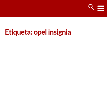
Ir
Busca
al
contenido
Etiqueta: opel insignia