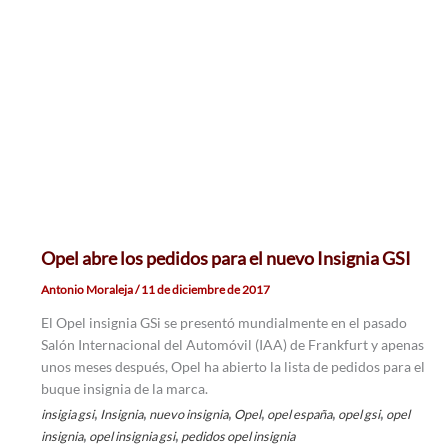
Opel abre los pedidos para el nuevo Insignia GSI
Antonio Moraleja
/
11 de diciembre de 2017
El Opel insignia GSi se presentó mundialmente en el pasado
Salón Internacional del Automóvil (IAA) de Frankfurt y apenas
unos meses después, Opel ha abierto la lista de pedidos para el
buque insignia de la marca.
,
,
,
,
,
,
insigia gsi
Insignia
nuevo insignia
Opel
opel españa
opel gsi
opel
,
,
insignia
opel insignia gsi
pedidos opel insignia